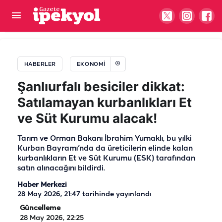
Şanlıurfa'da emeklilerin gözü bu yasadaydı: Yeni
maaş belli oldu
HABERLER
EKONOMI
Şanlıurfalı besiciler dikkat:
Satılamayan kurbanlıkları Et
ve Süt Kurumu alacak!
Tarım ve Orman Bakanı İbrahim Yumaklı, bu yılki
Kurban Bayramı’nda da üreticilerin elinde kalan
kurbanlıkların Et ve Süt Kurumu (ESK) tarafından
satın alınacağını bildirdi.
Haber Merkezi
28 May 2026, 21:47
tarihinde yayınlandı
Güncelleme
28 May 2026, 22:25