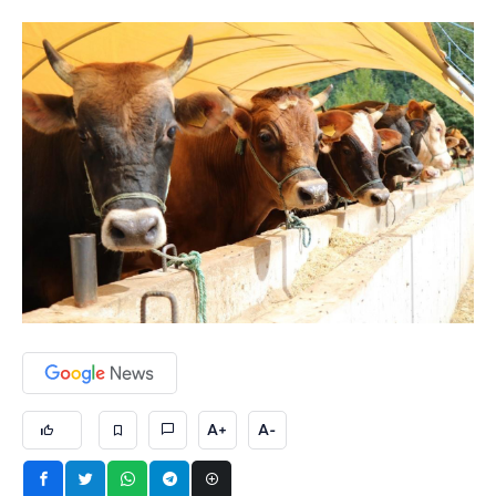
A+
A-