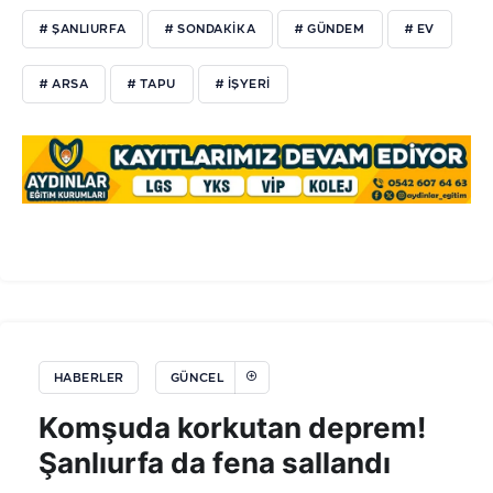
# ŞANLIURFA
# SONDAKIKA
# GÜNDEM
# EV
# ARSA
# TAPU
# IŞYERI
HABERLER
GÜNCEL
Komşuda korkutan deprem!
Şanlıurfa da fena sallandı