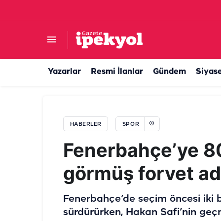
Şanlıurfaspor'un yeni Aslan’ı Karacadağ'ın etek
Yazarlar
Resmi İlanlar
Gündem
Siyas
HABERLER
SPOR
Fenerbahçe’ye 80
görmüş forvet ad
Fenerbahçe’de seçim öncesi iki b
sürdürürken, Hakan Safi’nin geç