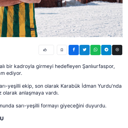
alı bir kadroyla girmeyi hedefleyen Şanlıurfaspor,
am ediyor.
rı-yeşilli ekip, son olarak Karabük İdman Yurdu'nda
z olarak anlaşmaya vardı.
nda sarı-yeşilli formayı giyeceğini duyurdu.
DU