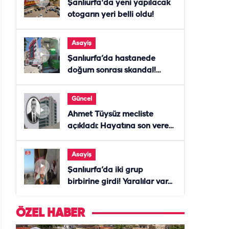
Şanlıurfa'da yeni yapılacak
otogarın yeri belli oldu!
Asayiş
Şanlıurfa’da hastanede
doğum sonrası skandal!
Anne öldü, doktor tutuklandı
Güncel
Ahmet Tüysüz mecliste
açıkladı: Hayatına son veren
daire başkanı "İsteselerdi
ölmezdim" notunu bıraktı
Asayiş
Şanlıurfa’da iki grup
birbirine girdi! Yaralılar var...
ÖZEL HABER