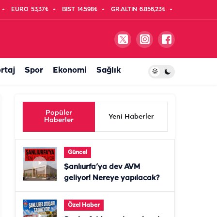
EURO
53,37₺
BIST
14.598₺
GR.ALTIN
6.856,23₺
rtaj
Spor
Ekonomi
Sağlık
Popüler
Yeni Haberler
Haberler
Güncel
Şanlıurfa’ya dev AVM
geliyor! Nereye yapılacak?
Özel Haber