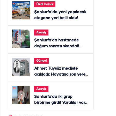
Özel Haber
Şanlıurfa'da yeni yapılacak
otogarın yeri belli oldu!
Asayiş
Şanlıurfa’da hastanede
doğum sonrası skandal!
Anne öldü, doktor tutuklandı
Güncel
Ahmet Tüysüz mecliste
açıkladı: Hayatına son veren
daire başkanı "İsteselerdi
ölmezdim" notunu bıraktı
Asayiş
Şanlıurfa’da iki grup
birbirine girdi! Yaralılar var...