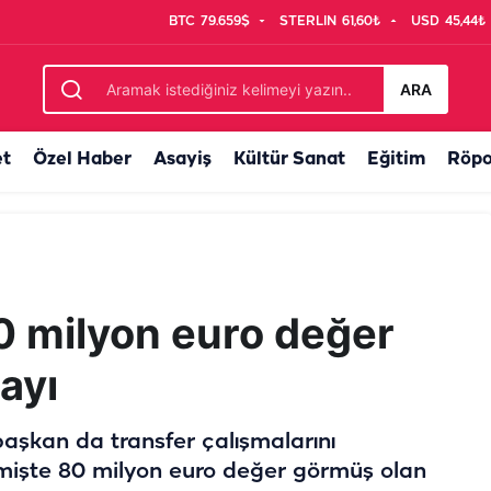
BTC
79.659$
STERLIN
61,60₺
USD
45,44₺
lerinden çıktı
ARA
et
Özel Haber
Asayiş
Kültür Sanat
Eğitim
Röpo
 milyon euro değer
ayı
aşkan da transfer çalışmalarını
mişte 80 milyon euro değer görmüş olan