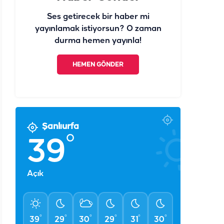
Ses getirecek bir haber mi
yayınlamak istiyorsun? O zaman
durma hemen yayınla!
HEMEN GÖNDER
Şanlıurfa
°
39
Açık
°
°
°
°
°
°
39
29
30
29
31
30