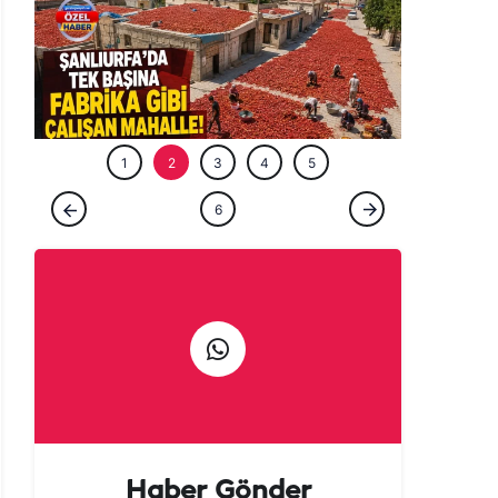
GÜNCEL
1
2
3
4
5
ÖZEL HABER
6
Şanlıurfa'da tek başına fabrika gibi çalışan
mahalle!
Haber Gönder