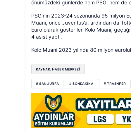
önümüzdeki günlerde hem PSG, hem de oyu
PSG'nin 2023-24 sezonunda 95 milyon Eur
Muani, önce Juventus’a, ardından da Tott
Euro olarak gösterilen Kolo Muani, geçtiğ
4 asist yaptı.
Kolo Muani 2023 yılında 80 milyon eurolu
KAYNAK: HABER MERKEZİ
# ŞANLIURFA
# SONDAKIKA
# TRASNFER