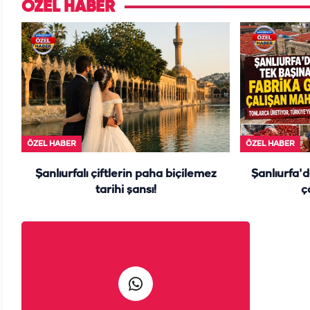
ÖZEL HABER
ÖZEL HABER
ÖZEL HABER
Şanlıurfalı çiftlerin paha biçilemez
Şanlıurfa'd
tarihi şansı!
ç