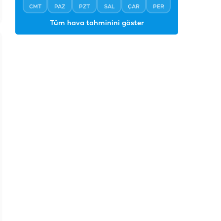
CMT
PAZ
PZT
SAL
ÇAR
PER
Tüm hava tahminini göster