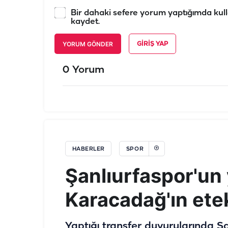
Bir dahaki sefere yorum yaptığımda kull
kaydet.
YORUM GÖNDER
GIRIŞ YAP
0 Yorum
HABERLER
SPOR
Şanlıurfaspor'un 
Karacadağ'ın etek
Yaptığı transfer duyurularında Şan