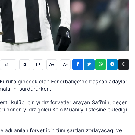
ÖZEL HABER
A+
A-
 Kurul'a gidecek olan Fenerbahçe'de başkan adayları
şmalarını sürdürürken.
ertli kulüp için yıldız forvetler arayan Safi'nin, geçen
 dönen yıldız golcü Kolo Muani'yi listesine eklediği
 adı anılan forvet için tüm şartları zorlayacağı ve