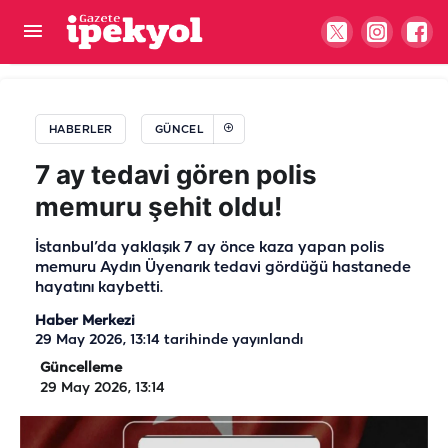
Şanlıurfa'da uçak bileti alacaklar dikkat! Ajet'ten
yurt içi biletlerde yüzde 30 indirim
HABERLER
GÜNCEL
7 ay tedavi gören polis
memuru şehit oldu!
İstanbul’da yaklaşık 7 ay önce kaza yapan polis
memuru Aydın Üyenarık tedavi gördüğü hastanede
hayatını kaybetti.
Haber Merkezi
29 May 2026, 13:14
tarihinde yayınlandı
Güncelleme
29 May 2026, 13:14