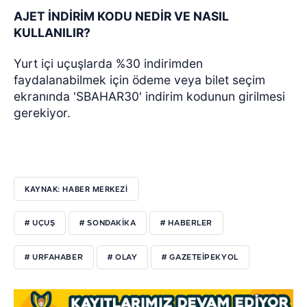
AJET İNDİRİM KODU NEDİR VE NASIL
KULLANILIR?
Yurt içi uçuşlarda %30 indirimden
faydalanabilmek için ödeme veya bilet seçim
ekranında 'SBAHAR30' indirim kodunun girilmesi
gerekiyor.
KAYNAK: HABER MERKEZI
# UÇUŞ
# SONDAKIKA
# HABERLER
# URFAHABER
# OLAY
# GAZETEIPEKYOL