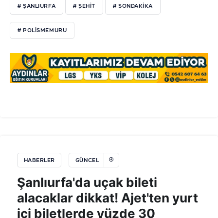
# ŞANLIURFA
# ŞEHIT
# SONDAKIKA
# POLISMEMURU
HABERLER
GÜNCEL
Şanlıurfa'da uçak bileti
alacaklar dikkat! Ajet'ten yurt
içi biletlerde yüzde 30