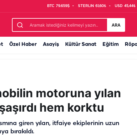
BTC
79.659$
STERLIN
61,60₺
USD
45,44₺
tlarına bir kap su
ARA
et
Özel Haber
Asayiş
Kültür Sanat
Eğitim
Röpo
mobilin motoruna yılan
 şaşırdı hem korktu
mına giren yılan, itfaiye ekiplerinin uzun
a bırakıldı.