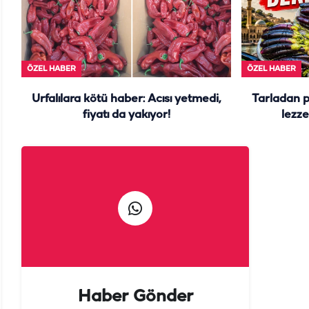
ÖZEL HABER
ÖZEL HABER
Urfalılara kötü haber: Acısı yetmedi,
Tarladan 
fiyatı da yakıyor!
lezze
Haber Gönder