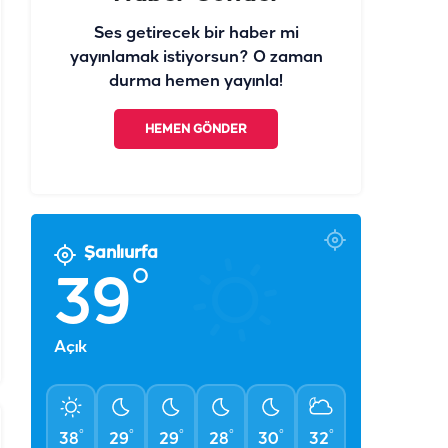
Ses getirecek bir haber mi
yayınlamak istiyorsun? O zaman
durma hemen yayınla!
HEMEN GÖNDER
Şanlıurfa
°
39
Açık
°
°
°
°
°
°
38
29
29
28
30
32