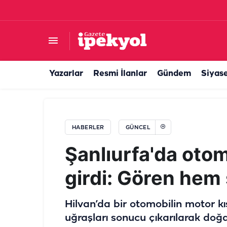
Şanlıurfa'da esnaftan örnek duyarlılık: Can dos
Yazarlar
Resmi İlanlar
Gündem
Siyas
HABERLER
GÜNCEL
Şanlıurfa'da oto
girdi: Gören hem
Hilvan’da bir otomobilin motor kıs
uğraşları sonucu çıkarılarak doğay