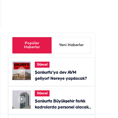
Popüler
Yeni Haberler
Haberler
Güncel
Şanlıurfa’ya dev AVM
geliyor! Nereye yapılacak?
Güncel
Şanlıurfa Büyükşehir farklı
kadrolarda personel alacak!
Başvurular başladı