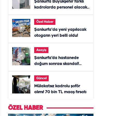
Şanlıurfa Büyükşehir farklı
kadrolarda personel alacak!
Başvurular başladı
Özel Haber
Şanlıurfa'da yeni yapılacak
otogarın yeri belli oldu!
Asayiş
Şanlıurfa’da hastanede
doğum sonrası skandal!
Anne öldü, doktor tutuklandı
Güncel
Mülakatsız kadrolu şoför
alımı! 70 bin TL maaş fırsatı
ÖZEL HABER