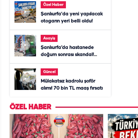
Özel Haber
Şanlıurfa'da yeni yapılacak
otogarın yeri belli oldu!
Asayiş
Şanlıurfa’da hastanede
doğum sonrası skandal!
Anne öldü, doktor tutuklandı
Güncel
Mülakatsız kadrolu şoför
alımı! 70 bin TL maaş fırsatı
ÖZEL HABER