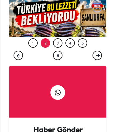
ÖZEL HABE
1
2
3
4
5
ÖZEL HABER
6
Tarladan patlıcan kebabına uzanan lezzet
yolculuğu başladı!
Haber Gönder