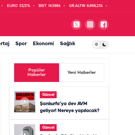
EURO
53,37₺
BIST
14.598₺
GR.ALTIN
6.856,23₺
rtaj
Spor
Ekonomi
Sağlık
Popüler
Yeni Haberler
Haberler
Güncel
Şanlıurfa’ya dev AVM
geliyor! Nereye yapılacak?
Güncel