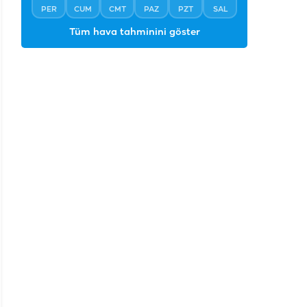
PER
CUM
CMT
PAZ
PZT
SAL
Tüm hava tahminini göster