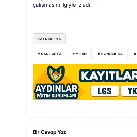
çalışmasını ilgiyle izledi.
KAYNAK: İHA
# ŞANLIURFA
# YILAN
# SONDAKIKA
#
Bir Cevap Yaz