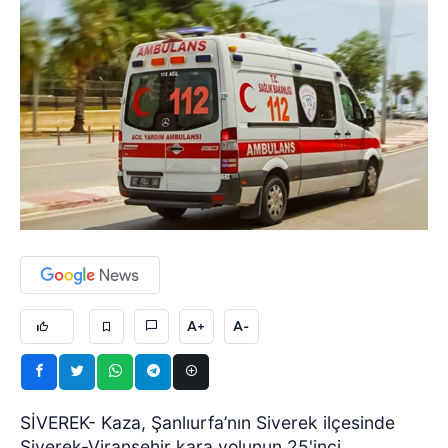
A+
A-
SİVEREK- Kaza, Şanlıurfa’nın Siverek ilçesinde
Siverek-Viranşehir kara yolunun 25'inci