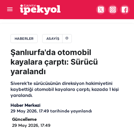
Viranşehir'deki istismar kayıtlara geçti: Türbede
şeytani plan
HABERLER
ASAYIŞ
Şanlıurfa'da otomobil
kayalara çarptı: Sürücü
yaralandı
Siverek’te sürücüsünün direksiyon hakimiyetini
kaybettiği otomobil kayalara çarptı, kazada 1 kişi
yaralandı.
Haber Merkezi
29 May 2026, 17:49
tarihinde yayınlandı
Güncelleme
29 May 2026, 17:49