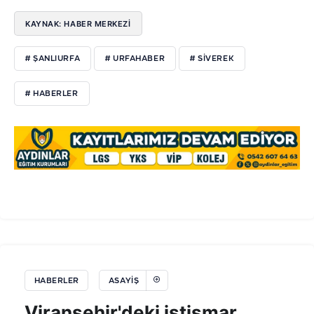
KAYNAK: HABER MERKEZI
# ŞANLIURFA
# URFAHABER
# SİVEREK
# HABERLER
HABERLER
ASAYIŞ
Viranşehir'deki istismar