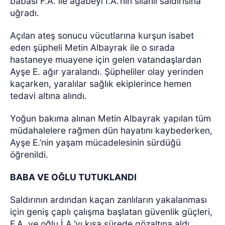
babası F.A. ile ağabeyi İ.A.’nın silahlı saldırısına
uğradı.
Açılan ateş sonucu vücutlarına kurşun isabet
eden şüpheli Metin Albayrak ile o sırada
hastaneye muayene için gelen vatandaşlardan
Ayşe E. ağır yaralandı. Şüpheliler olay yerinden
kaçarken, yaralılar sağlık ekiplerince hemen
tedavi altına alındı.
Yoğun bakıma alınan Metin Albayrak yapılan tüm
müdahalelere rağmen dün hayatını kaybederken,
Ayşe E.’nin yaşam mücadelesinin sürdüğü
öğrenildi.
BABA VE OĞLU TUTUKLANDI
Saldırının ardından kaçan zanlıların yakalanması
için geniş çaplı çalışma başlatan güvenlik güçleri,
F.A. ve oğlu İ.A.’yı kısa sürede gözaltına aldı.