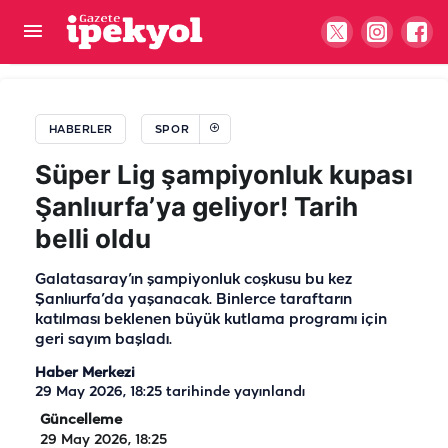
Şanlıurfaspor'dan gizem dolu paylaşım! "Eve dön"
mesajı kimi işaret ediyor?
HABERLER
SPOR
Süper Lig şampiyonluk kupası
Şanlıurfa’ya geliyor! Tarih
belli oldu
Galatasaray’ın şampiyonluk coşkusu bu kez
Şanlıurfa’da yaşanacak. Binlerce taraftarın
katılması beklenen büyük kutlama programı için
geri sayım başladı.
Haber Merkezi
29 May 2026, 18:25
tarihinde yayınlandı
Güncelleme
29 May 2026, 18:25