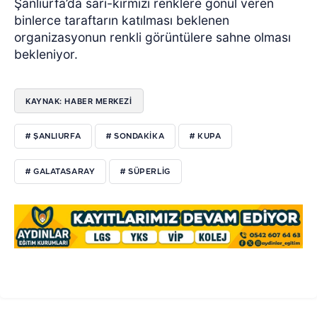
Şanlıurfa’da sarı-kırmızı renklere gönül veren
binlerce taraftarın katılması beklenen
organizasyonun renkli görüntülere sahne olması
bekleniyor.
KAYNAK: HABER MERKEZİ
# ŞANLIURFA
# SONDAKIKA
# KUPA
# GALATASARAY
# SÜPERLIG