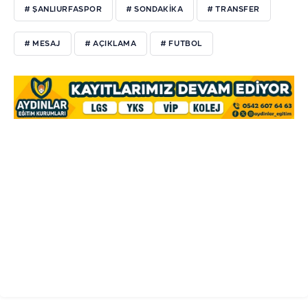
# ŞANLIURFASPOR
# SONDAKIKA
# TRANSFER
# MESAJ
# AÇIKLAMA
# FUTBOL