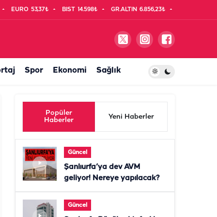
EURO
53,37₺
BIST
14.598₺
GR.ALTIN
6.856,23₺
rtaj
Spor
Ekonomi
Sağlık
Popüler
Yeni Haberler
Haberler
Güncel
Şanlıurfa’ya dev AVM
geliyor! Nereye yapılacak?
Güncel