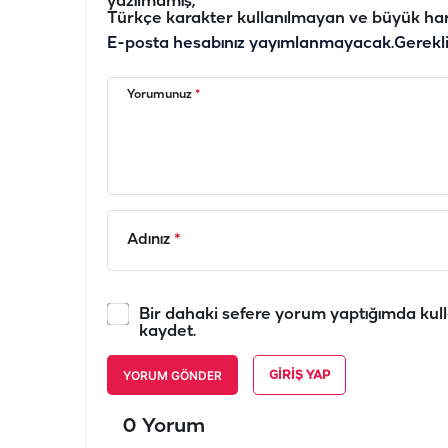
yazılmamış,
Türkçe karakter kullanılmayan ve büyük har
E-posta hesabınız yayımlanmayacak.
Gerekl
Yorumunuz
*
Adınız
*
Bir dahaki sefere yorum yaptığımda kull
kaydet.
YORUM GÖNDER
GIRIŞ YAP
0 Yorum