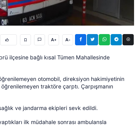
A+
A-
rü ilçesine bağlı kısal Tümen Mahallesinde
ÖZEL HABER
öğrenilemeyen otomobil, direksiyon hakimiyetinin
 öğrenilemeyen traktöre çarptı. Çarpışmanın
sağlık ve jandarma ekipleri sevk edildi.
 yaptıkları ilk müdahale sonrası ambulansla