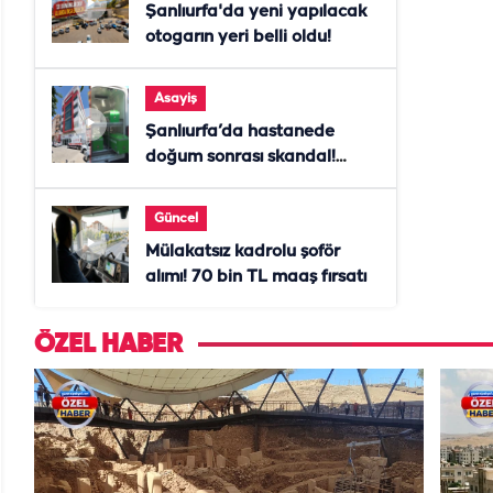
Şanlıurfa'da yeni yapılacak
otogarın yeri belli oldu!
Asayiş
Şanlıurfa’da hastanede
doğum sonrası skandal!
Anne öldü, doktor tutuklandı
Güncel
Mülakatsız kadrolu şoför
alımı! 70 bin TL maaş fırsatı
ÖZEL HABER