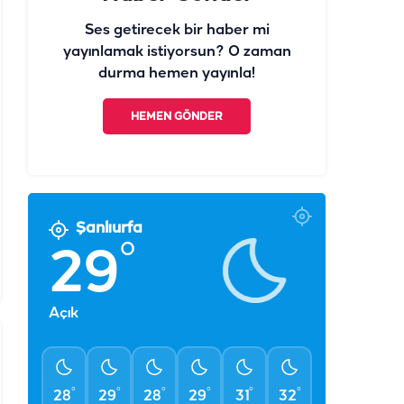
Ses getirecek bir haber mi
yayınlamak istiyorsun? O zaman
durma hemen yayınla!
HEMEN GÖNDER
Şanlıurfa
°
29
Açık
°
°
°
°
°
°
28
29
28
29
31
32