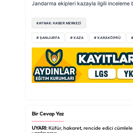
Jandarma ekipleri kazayla ilgili inceleme b
KAYNAK: HABER MERKEZİ
# ŞANLIURFA
# KAZA
# KARAKÖPRÜ
Bir Cevap Yaz
UYARI:
Küfür, hakaret, rencide edici cümleler 