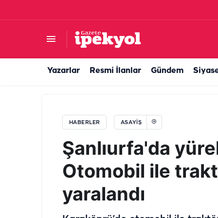
Şanlıurfa’da zincirleme kaza! Yaralılar var
Yazarlar
Resmi İlanlar
Gündem
Siyas
HABERLER
ASAYIŞ
Şanlıurfa'da yüre
Otomobil ile trakt
yaralandı