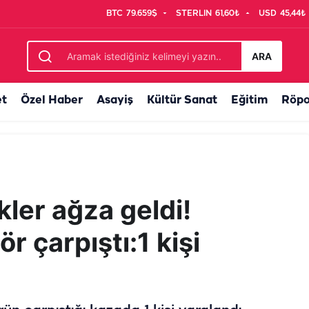
BTC
79.659$
STERLIN
61,60₺
USD
45,44₺
ARA
et
Özel Haber
Asayiş
Kültür Sanat
Eğitim
Röpo
kler ağza geldi!
ör çarpıştı:1 kişi