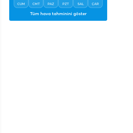
CUM
CMT
PAZ
PZT
SAL
ÇAR
Tüm hava tahminini göster