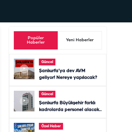
Popüler
Yeni Haberler
Haberler
Güncel
Şanlıurfa’ya dev AVM
geliyor! Nereye yapılacak?
Güncel
Şanlıurfa Büyükşehir farklı
kadrolarda personel alacak!
Başvurular başladı
Özel Haber