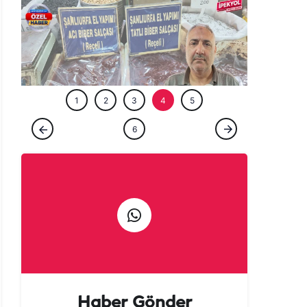
ÖZEL HABE
1
2
3
4
5
ÖZEL HABER
6
Gurbetçi talebi Urfa esnafına sezonu
erken açtırdı! Valizler salça ile doluyor
Haber Gönder