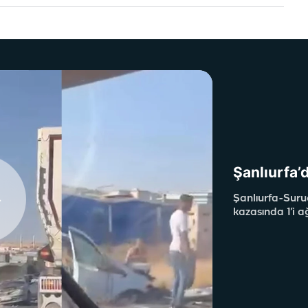
Şanlıurfa’d
Şanlıurfa-Suru
kazasında 1’i a