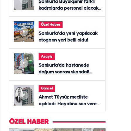
Şanlıurfa Büyükşehir farklı
kadrolarda personel alacak!
Başvurular başladı
Özel Haber
Şanlıurfa'da yeni yapılacak
otogarın yeri belli oldu!
Asayiş
Şanlıurfa’da hastanede
doğum sonrası skandal!
Anne öldü, doktor tutuklandı
Güncel
Ahmet Tüysüz mecliste
açıkladı: Hayatına son veren
daire başkanı "İsteselerdi
ölmezdim" notunu bıraktı
ÖZEL HABER