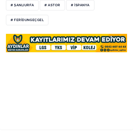
# ŞANLIURFA
# ASTOR
# ISPANYA
# FERIDUNGEÇGEL