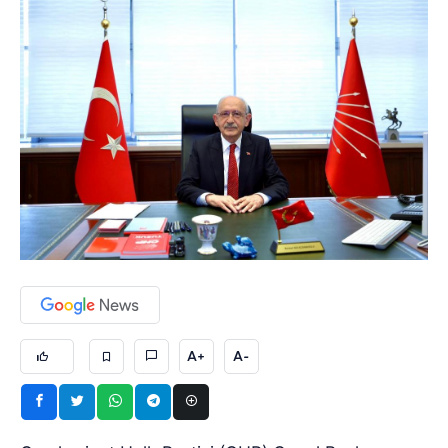
A+
A-