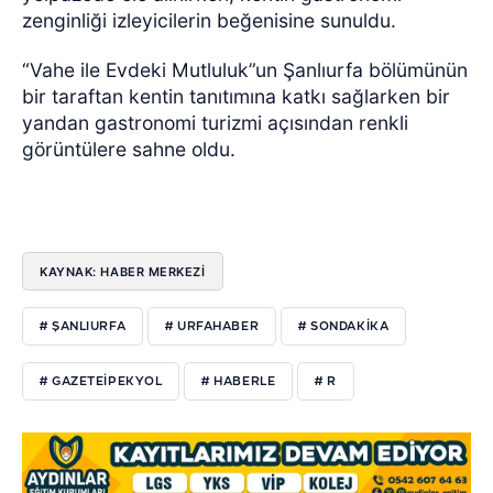
zenginliği izleyicilerin beğenisine sunuldu.
“Vahe ile Evdeki Mutluluk”un Şanlıurfa bölümünün
bir taraftan kentin tanıtımına katkı sağlarken bir
yandan gastronomi turizmi açısından renkli
görüntülere sahne oldu.
KAYNAK: HABER MERKEZI
# ŞANLIURFA
# URFAHABER
# SONDAKIKA
# GAZETEIPEKYOL
# HABERLE
# R