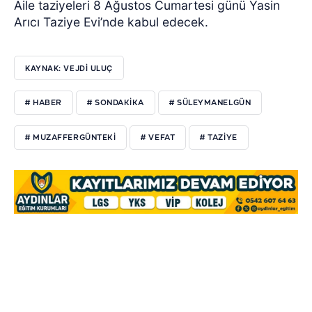
Aile taziyeleri 8 Ağustos Cumartesi günü Yasin
Arıcı Taziye Evi’nde kabul edecek.
KAYNAK: VEJDI ULUÇ
# HABER
# SONDAKIKA
# SÜLEYMANELGÜN
# MUZAFFERGÜNTEKI
# VEFAT
# TAZIYE