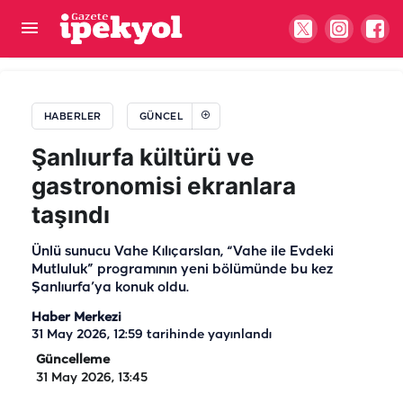
AK Parti İlçe Başkanı Elgün'ün acı günü...
HABERLER
GÜNCEL
Şanlıurfa kültürü ve
gastronomisi ekranlara
taşındı
Ünlü sunucu Vahe Kılıçarslan, “Vahe ile Evdeki
Mutluluk” programının yeni bölümünde bu kez
Şanlıurfa’ya konuk oldu.
Haber Merkezi
31 May 2026, 12:59
tarihinde yayınlandı
Güncelleme
31 May 2026, 13:45