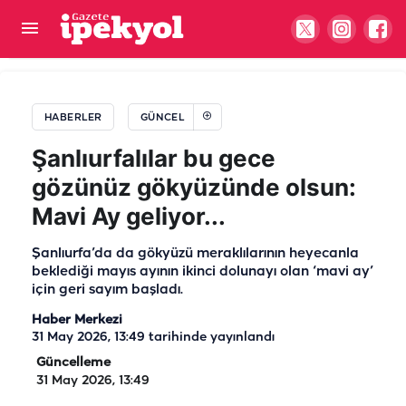
Şanlıurfa’da deprem hissi uyandıran gürültü!
Geceleri uykusuz kalan mahalleli tepkili
HABERLER
GÜNCEL
Şanlıurfalılar bu gece
gözünüz gökyüzünde olsun:
Mavi Ay geliyor...
Şanlıurfa’da da gökyüzü meraklılarının heyecanla
beklediği mayıs ayının ikinci dolunayı olan ‘mavi ay’
için geri sayım başladı.
Haber Merkezi
31 May 2026, 13:49
tarihinde yayınlandı
Güncelleme
31 May 2026, 13:49