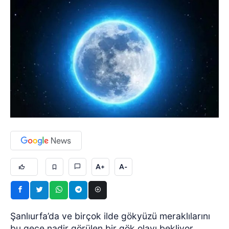
A+
A-
Şanlıurfa’da ve birçok ilde gökyüzü meraklılarını
bu gece nadir görülen bir gök olayı bekliyor.