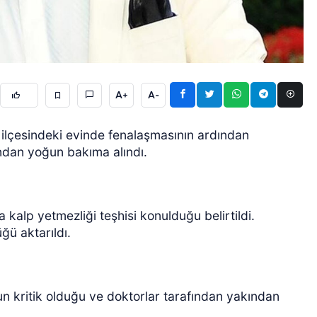
A+
A-
ÖZEL HABER
ilçesindeki evinde fenalaşmasının ardından
ından yoğun bakıma alındı.
kalp yetmezliği teşhisi konulduğu belirtildi.
ğü aktarıldı.
n kritik olduğu ve doktorlar tarafından yakından