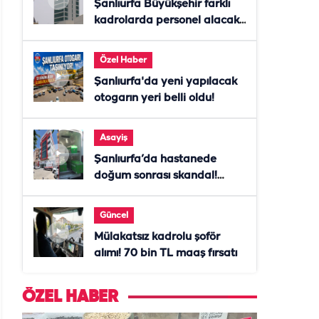
Şanlıurfa Büyükşehir farklı
kadrolarda personel alacak!
Başvurular başladı
Özel Haber
Şanlıurfa'da yeni yapılacak
otogarın yeri belli oldu!
Asayiş
Şanlıurfa’da hastanede
doğum sonrası skandal!
Anne öldü, doktor tutuklandı
Güncel
Mülakatsız kadrolu şoför
alımı! 70 bin TL maaş fırsatı
ÖZEL HABER