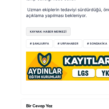
Uzman ekiplerin tedaviyi sürdürdüğü, önü
açıklama yapılması bekleniyor.
KAYNAK: HABER MERKEZI
# ŞANLIURFA
# URFAHABER
# SONDAKIKA
Bir Cevap Yaz