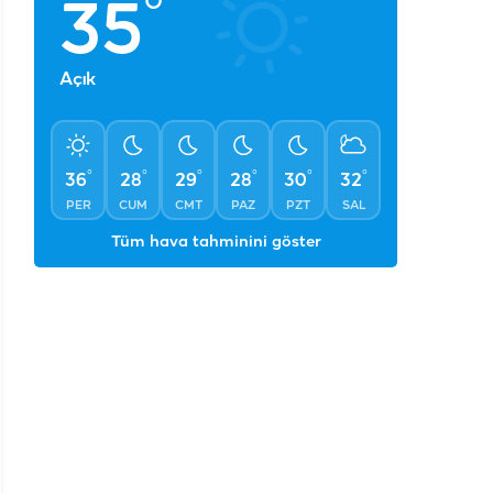
°
35
Açık
°
°
°
°
°
°
36
28
29
28
30
32
PER
CUM
CMT
PAZ
PZT
SAL
Tüm hava tahminini göster