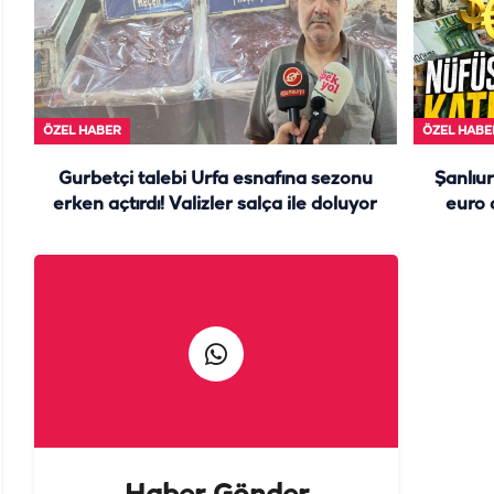
ÖZEL HABER
ÖZEL HABE
Gurbetçi talebi Urfa esnafına sezonu
Şanlıur
erken açtırdı! Valizler salça ile doluyor
euro 