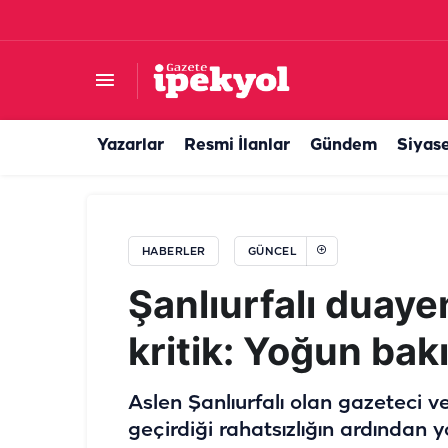
Şanlıurfa'da emekli olan kıdemli başçavuşa ved
Yazarlar
Resmi İlanlar
Gündem
Siyas
HABERLER
GÜNCEL
Şanlıurfalı duay
kritik: Yoğun bak
Aslen Şanlıurfalı olan gazeteci
geçirdiği rahatsızlığın ardından 