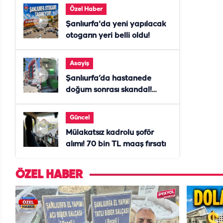
Özel Haber
Şanlıurfa'da yeni yapılacak
otogarın yeri belli oldu!
Asayiş
Şanlıurfa’da hastanede
doğum sonrası skandal!
Anne öldü, doktor tutuklandı
Güncel
Mülakatsız kadrolu şoför
alımı! 70 bin TL maaş fırsatı
ÖZEL HABER