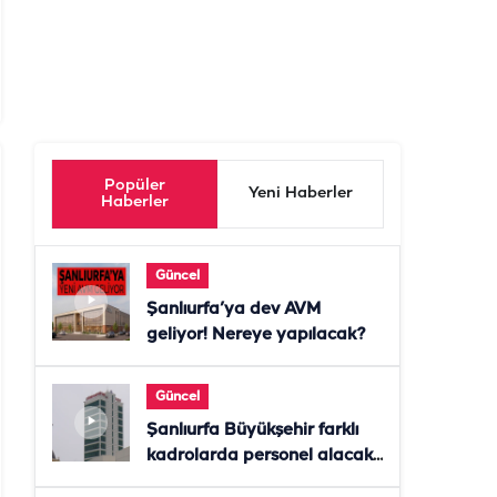
Popüler
Yeni Haberler
Haberler
Güncel
Şanlıurfa’ya dev AVM
geliyor! Nereye yapılacak?
Güncel
Şanlıurfa Büyükşehir farklı
kadrolarda personel alacak!
Başvurular başladı