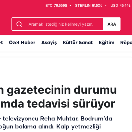
BTC
79.659$
STERLIN
61,60₺
USD
45,44₺
a! Urfa hatırasıyla uğurlandı
ARA
et
Özel Haber
Asayiş
Kültür Sanat
Eğitim
Röpo
en gazetecinin durumu
ımda tedavisi sürüyor
 ve televizyoncu Reha Muhtar, Bodrum’da
yoğun bakıma alındı. Kalp yetmezliği