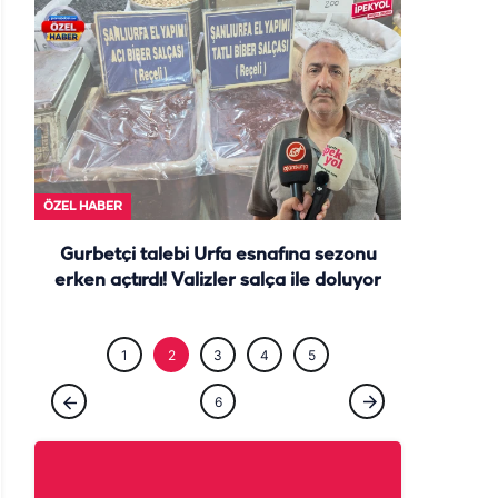
ÖZEL HABE
ÖZEL HABER
Gurbetçi talebi Urfa esnafına sezonu
erken açtırdı! Valizler salça ile doluyor
1
2
3
4
5
6