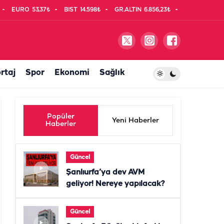
EURO
53,37₺
BIST
14.598₺
GR.ALTIN
6.856,23₺
rtaj
Spor
Ekonomi
Sağlık
Popüler
Yeni Haberler
Haberler
Güncel
Şanlıurfa’ya dev AVM
geliyor! Nereye yapılacak?
Güncel