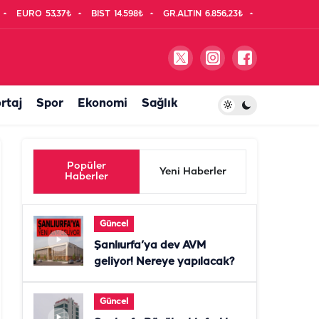
EURO
53,37₺
BIST
14.598₺
GR.ALTIN
6.856,23₺
rtaj
Spor
Ekonomi
Sağlık
Popüler
Yeni Haberler
Haberler
Güncel
Şanlıurfa’ya dev AVM
geliyor! Nereye yapılacak?
Güncel