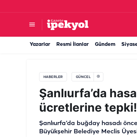
Sağlık Bakanı Memişoğlu tarihi verdi: Şanlıurfa
Yazarlar
Resmi İlanlar
Gündem
Siyas
HABERLER
GÜNCEL
Şanlıurfa’da hasa
ücretlerine tepki
Şanlıurfa’da buğday hasadı önces
Büyükşehir Belediye Meclis Üyesi