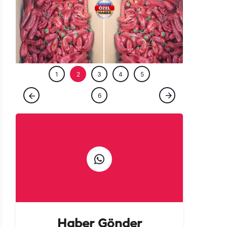
ÖZEL HABE
1
2
3
4
5
ÖZEL HABER
6
Urfalılara kötü haber: Acısı yetmedi, fiyatı
da yakıyor!
Haber Gönder