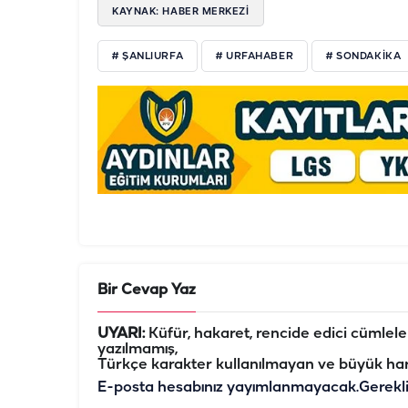
KAYNAK: HABER MERKEZI
# ŞANLIURFA
# URFAHABER
# SONDAKIKA
Bir Cevap Yaz
UYARI:
Küfür, hakaret, rencide edici cümleler 
yazılmamış,
Türkçe karakter kullanılmayan ve büyük har
E-posta hesabınız yayımlanmayacak.
Gerekl