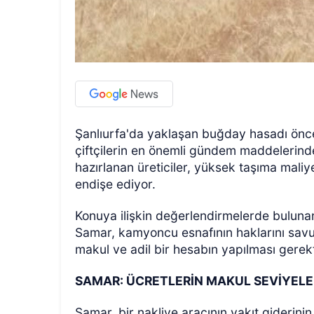
Şanlıurfa'da yaklaşan buğday hasadı öncesi
çiftçilerin en önemli gündem maddelerinden
hazırlanan üreticiler, yüksek taşıma mali
endişe ediyor.
Konuya ilişkin değerlendirmelerde bulunan
Samar, kamyoncu esnafının haklarını sav
makul ve adil bir hesabın yapılması gerekti
SAMAR: ÜCRETLERİN MAKUL SEVİYEL
Samar, bir nakliye aracının yakıt giderinin 