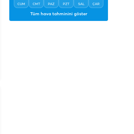
CUM
CMT
PAZ
PZT
SAL
ÇAR
Tüm hava tahminini göster