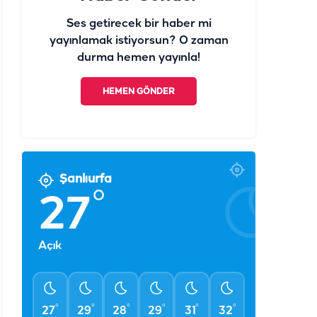
Ses getirecek bir haber mi
yayınlamak istiyorsun? O zaman
durma hemen yayınla!
HEMEN GÖNDER
Şanlıurfa
°
27
Açık
°
°
°
°
°
°
27
29
28
29
31
32