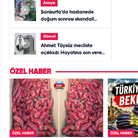
Asayiş
Şanlıurfa’da hastanede
doğum sonrası skandal!
Anne öldü, doktor tutuklandı
Güncel
Ahmet Tüysüz mecliste
açıkladı: Hayatına son veren
daire başkanı "İsteselerdi
ölmezdim" notunu bıraktı
ÖZEL HABER
ÖZEL HABER
ÖZEL HABER