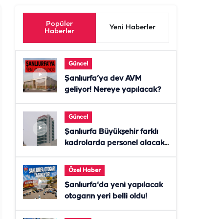
Popüler
Yeni Haberler
Haberler
Güncel
Şanlıurfa’ya dev AVM
geliyor! Nereye yapılacak?
Güncel
Şanlıurfa Büyükşehir farklı
kadrolarda personel alacak!
Başvurular başladı
Özel Haber
Şanlıurfa'da yeni yapılacak
otogarın yeri belli oldu!