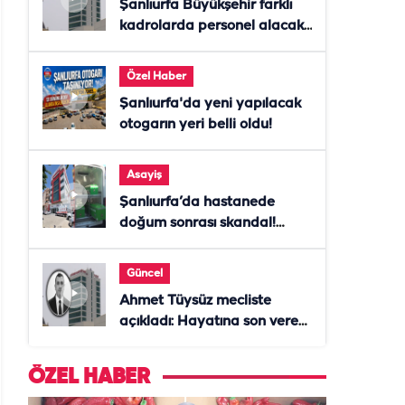
Şanlıurfa Büyükşehir farklı
kadrolarda personel alacak!
Başvurular başladı
Özel Haber
Şanlıurfa'da yeni yapılacak
otogarın yeri belli oldu!
Asayiş
Şanlıurfa’da hastanede
doğum sonrası skandal!
Anne öldü, doktor tutuklandı
Güncel
Ahmet Tüysüz mecliste
açıkladı: Hayatına son veren
daire başkanı "İsteselerdi
ölmezdim" notunu bıraktı
ÖZEL HABER