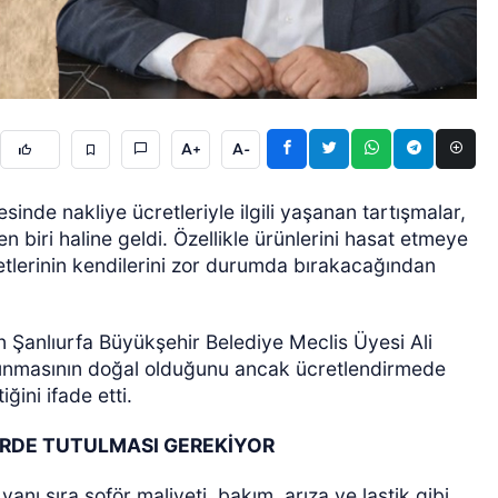
A+
A-
ÖZEL HABER
nde nakliye ücretleriyle ilgili yaşanan tartışmalar,
 biri haline geldi. Özellikle ürünlerini hasat etmeye
yetlerinin kendilerini zor durumda bırakacağından
 Şanlıurfa Büyükşehir Belediye Meclis Üyesi Ali
unmasının doğal olduğunu ancak ücretlendirmede
ğini ifade etti.
ERDE TUTULMASI GEREKİYOR
yanı sıra şoför maliyeti, bakım, arıza ve lastik gibi