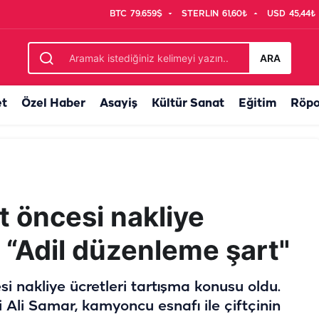
BTC
79.659$
STERLIN
61,60₺
USD
45,44₺
 Şehir Hastanesi açılıyor…
ARA
et
Özel Haber
Asayiş
Kültür Sanat
Eğitim
Röpo
t öncesi nakliye
! “Adil düzenleme şart"
i nakliye ücretleri tartışma konusu oldu.
 Ali Samar, kamyoncu esnafı ile çiftçinin