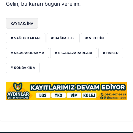
Gelin, bu kararı bugün verelim."
KAYNAK: İHA
# SAĞLIKBAKANI
# BAĞIMLILIK
# NİKOTİN
# SİGARABIRAKMA
# SİGARAZARARLARI
# HABER
# SONDAKİKA