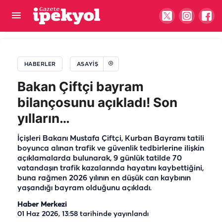
Şanlıurfa'da zincirleme kaza: 3 araç birbirine girdi
HABERLER
ASAYIŞ
Bakan Çiftçi bayram
bilançosunu açıkladı! Son
yılların…
İçişleri Bakanı Mustafa Çiftçi, Kurban Bayramı tatili
boyunca alınan trafik ve güvenlik tedbirlerine ilişkin
açıklamalarda bulunarak, 9 günlük tatilde 70
vatandaşın trafik kazalarında hayatını kaybettiğini,
buna rağmen 2026 yılının en düşük can kaybının
yaşandığı bayram olduğunu açıkladı.
Haber Merkezi
01 Haz 2026, 13:58
tarihinde yayınlandı