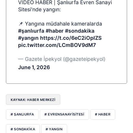
VİDEO HABER | Şanlıurfa Evren Sanayi
Sitesi'nde yangın:
📌 Yangına müdahale kameralarda
#şanlıurfa
#haber
#sondakika
#yangın
https://t.co/6eC2iOpIZS
pic.twitter.com/LCmBOV9dM7
— Gazete İpekyol (@gazeteipekyol)
June 1, 2026
KAYNAK: HABER MERKEZI
# ŞANLIURFA
# EVRENSANAYISITESI
# HABER
# SONDAKIKA
# YANGIN