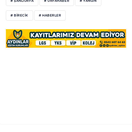
# ŞANLIURFA
# URFAHABER
# YANGIN
# BIRECIK
# HABERLER