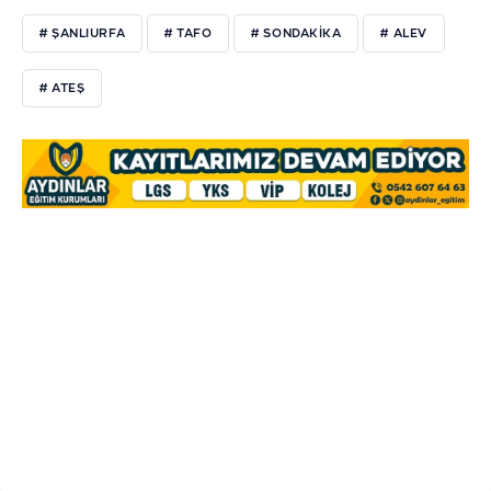
# ŞANLIURFA
# TAFO
# SONDAKIKA
# ALEV
# ATEŞ