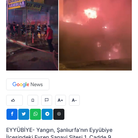
A+
A-
EYYÜBİYE- Yangın, Şanlıurfa'nın Eyyübiye
İlçesindeki Evren Sanayi Sitesi 1. Cadde 9.