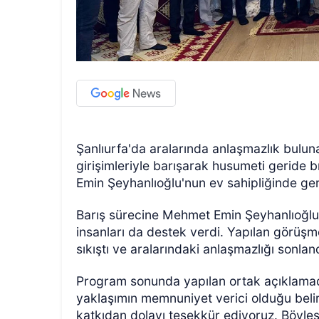
Şanlıurfa'da aralarında anlaşmazlık bulun
girişimleriyle barışarak husumeti geride b
Emin Şeyhanlıoğlu'nun ev sahipliğinde gerç
Barış sürecine Mehmet Emin Şeyhanlıoğlu'n
insanları da destek verdi. Yapılan görüşmel
sıkıştı ve aralarındaki anlaşmazlığı sonland
Program sonunda yapılan ortak açıklamada
yaklaşımın memnuniyet verici olduğu belir
katkıdan dolayı teşekkür ediyoruz. Böyles