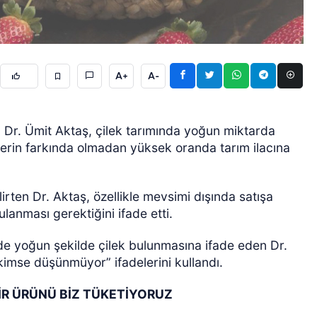
A+
A-
Dr. Ümit Aktaş, çilek tarımında yoğun miktarda
GÜNCEL
cilerin farkında olmadan yüksek oranda tarım ilacına
elirten Dr. Aktaş, özellikle mevsimi dışında satışa
lanması gerektiğini ifade etti.
de yoğun şekilde çilek bulunmasına ifade eden Dr.
, kimse düşünmüyor” ifadelerini kullandı.
BİR ÜRÜNÜ BİZ TÜKETİYORUZ