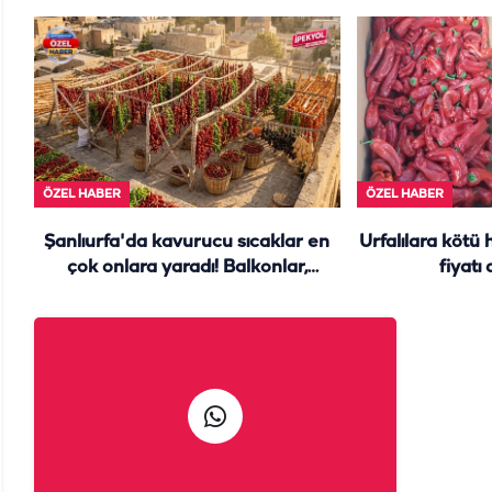
ÖZEL HABER
ÖZEL HABER
Şanlıurfa'da kavurucu sıcaklar en
Urfalılara kötü 
çok onlara yaradı! Balkonlar,
fiyatı
damlar yine renk cümbüşü...