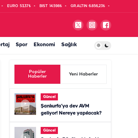
EURO
53,37₺
BIST
14.598₺
GR.ALTIN
6.856,23₺
rtaj
Spor
Ekonomi
Sağlık
Popüler
Yeni Haberler
Haberler
Güncel
Şanlıurfa’ya dev AVM
geliyor! Nereye yapılacak?
Güncel