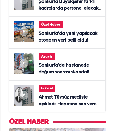
Şanlıurfa Büyükşehir farklı
kadrolarda personel alacak!
Başvurular başladı
Özel Haber
Şanlıurfa'da yeni yapılacak
otogarın yeri belli oldu!
Asayiş
Şanlıurfa’da hastanede
doğum sonrası skandal!
Anne öldü, doktor tutuklandı
Güncel
Ahmet Tüysüz mecliste
açıkladı: Hayatına son veren
daire başkanı "İsteselerdi
ölmezdim" notunu bıraktı
ÖZEL HABER