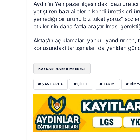
Aydın’ın Yenipazar ilçesindeki bazı üretic
yetiştiren bazı ailelerin kendi ürettikleri 
yemediği bir ürünü biz tüketiyoruz” sözler
etkilerinin daha fazla araştırılması gerekt
Aktaş’ın açıklamaları yankı uyandırırken, 
konusundaki tartışmaları da yeniden günd
KAYNAK: HABER MERKEZİ
# ŞANLIURFA
# ÇİLEK
# TARIM
# KİMY