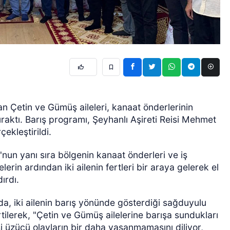
an Çetin ve Gümüş aileleri, kanaat önderlerinin
ıraktı. Barış programı, Şeyhanlı Aşireti Reisi Mehmet
ekleştirildi.
un yanı sıra bölgenin kanaat önderleri ve iş
erin ardından iki ailenin fertleri bir araya gelerek el
ırdı.
, iki ailenin barış yönünde gösterdiği sağduyulu
tilerek, "Çetin ve Gümüş ailelerine barışa sundukları
i üzücü olayların bir daha yaşanmamasını diliyor,