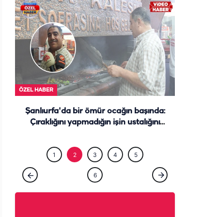
ÖZEL HABE
ÖZEL HABER
Şanlıurfa'da bir ömür ocağın başında:
Çıraklığını yapmadığın işin ustalığını
yapamazsın
1
2
3
4
5
6