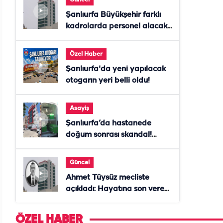
Şanlıurfa Büyükşehir farklı
kadrolarda personel alacak!
Başvurular başladı
Özel Haber
Şanlıurfa'da yeni yapılacak
otogarın yeri belli oldu!
Asayiş
Şanlıurfa’da hastanede
doğum sonrası skandal!
Anne öldü, doktor tutuklandı
Güncel
Ahmet Tüysüz mecliste
açıkladı: Hayatına son veren
daire başkanı "İsteselerdi
ölmezdim" notunu bıraktı
ÖZEL HABER