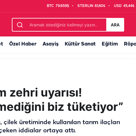
BTC
79.659$
STERLIN
61,60₺
USD
45,44₺
netimlerinde temmuz ayı bilançosu: 107 bin denetim, 250 milyon...
ARA
et
Özel Haber
Asayiş
Kültür Sanat
Eğitim
Röpo
 zehri uyarısı!
mediğini biz tüketiyor”
çilek üretiminde kullanılan tarım ilaçları
ken iddialar ortaya attı.