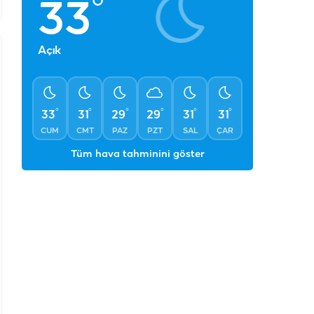
°
33
Açık
°
°
°
°
°
°
33
31
29
29
31
31
CUM
CMT
PAZ
PZT
SAL
ÇAR
Tüm hava tahminini göster