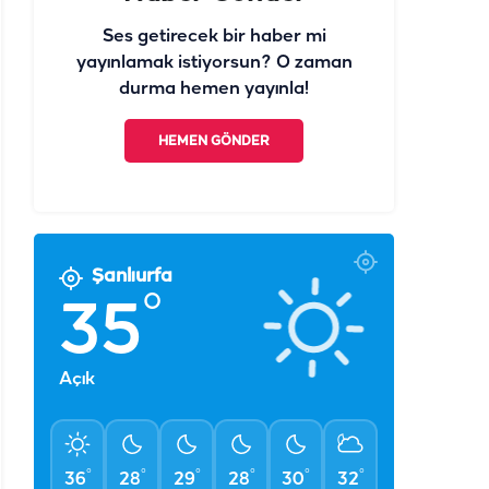
Ses getirecek bir haber mi
yayınlamak istiyorsun? O zaman
durma hemen yayınla!
HEMEN GÖNDER
Şanlıurfa
°
35
Açık
°
°
°
°
°
°
36
28
29
28
30
32