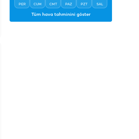
PER
CUM
CMT
PAZ
PZT
SAL
Tüm hava tahminini göster