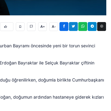
A+
A-
ban Bayramı öncesinde yeni bir torun sevinci
ÖZEL HABER
doğan Bayraktar ile Selçuk Bayraktar çiftinin
olduğu öğrenilirken, doğumla birlikte Cumhurbaşkanı
oğan, doğumun ardından hastaneye giderek kızları