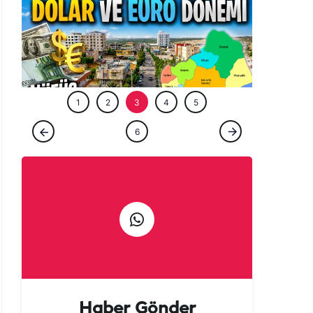
ÖZEL HABE
1
2
3
4
5
ÖZEL HABER
6
Şanlıurfa’nın gözde ilçesinde dolar ve euro
dönemi! Nüfus iki katına çıktı…
Haber Gönder