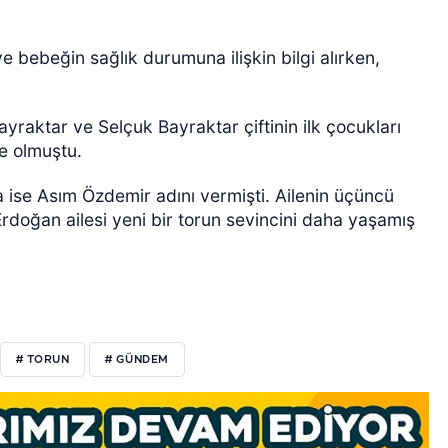
R
 bebeğin sağlık durumuna ilişkin bilgi alırken,
raktar ve Selçuk Bayraktar çiftinin ilk çocukları
e olmuştu.
a ise Asım Özdemir adını vermişti. Ailenin üçüncü
Erdoğan ailesi yeni bir torun sevincini daha yaşamış
# TORUN
# GÜNDEM