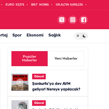
EURO
53,37₺
BIST
14.598₺
GR.ALTIN
6.856,23₺
rtaj
Spor
Ekonomi
Sağlık
Popüler
Yeni Haberler
Haberler
Güncel
Şanlıurfa’ya dev AVM
geliyor! Nereye yapılacak?
Güncel