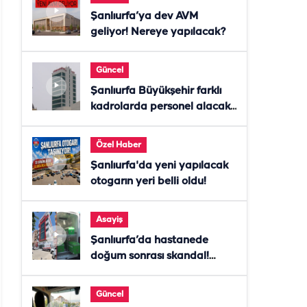
Şanlıurfa’ya dev AVM
geliyor! Nereye yapılacak?
Güncel
Şanlıurfa Büyükşehir farklı
kadrolarda personel alacak!
Başvurular başladı
Özel Haber
Şanlıurfa'da yeni yapılacak
otogarın yeri belli oldu!
Asayiş
Şanlıurfa’da hastanede
doğum sonrası skandal!
Anne öldü, doktor tutuklandı
Güncel