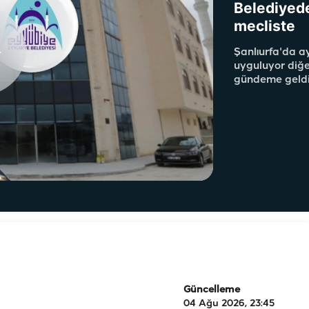
Belediyede 
mecliste
Şanlıurfa'da ay
uyguluyor diğer
gündeme geldi
Güncelleme
04 Ağu 2026, 23:45