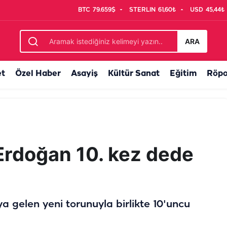
BTC
79.659$
STERLIN
61,60₺
USD
45,44₺
ecliste
ARA
et
Özel Haber
Asayiş
Kültür Sanat
Eğitim
Röpo
rdoğan 10. kez dede
gelen yeni torunuyla birlikte 10'uncu