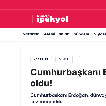
Belediyede aynı iş farklı ücret: İşçi ayrımcılığı m
Yazarlar
Resmi İlanlar
Gündem
Siyas
HABERLER
GÜNCEL
Cumhurbaşkanı E
oldu!
Cumhurbaşkanı Erdoğan, dünyaya 
kez dede oldu.