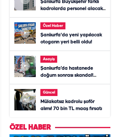
Şanlıurfa Büyükşehir farklı
kadrolarda personel alacak!
Başvurular başladı
Özel Haber
Şanlıurfa'da yeni yapılacak
otogarın yeri belli oldu!
Asayiş
Şanlıurfa’da hastanede
doğum sonrası skandal!
Anne öldü, doktor tutuklandı
Güncel
Mülakatsız kadrolu şoför
alımı! 70 bin TL maaş fırsatı
ÖZEL HABER