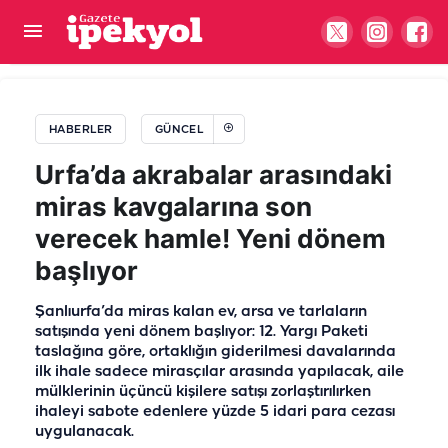
Şanlıurfa’da 1 haftada 40 bin başvuru!
Üniversiteden iddialara ilişkin açıklama geldi
HABERLER
GÜNCEL
Urfa’da akrabalar arasındaki
miras kavgalarına son
verecek hamle! Yeni dönem
başlıyor
Şanlıurfa’da miras kalan ev, arsa ve tarlaların
satışında yeni dönem başlıyor: 12. Yargı Paketi
taslağına göre, ortaklığın giderilmesi davalarında
ilk ihale sadece mirasçılar arasında yapılacak, aile
mülklerinin üçüncü kişilere satışı zorlaştırılırken
ihaleyi sabote edenlere yüzde 5 idari para cezası
uygulanacak.