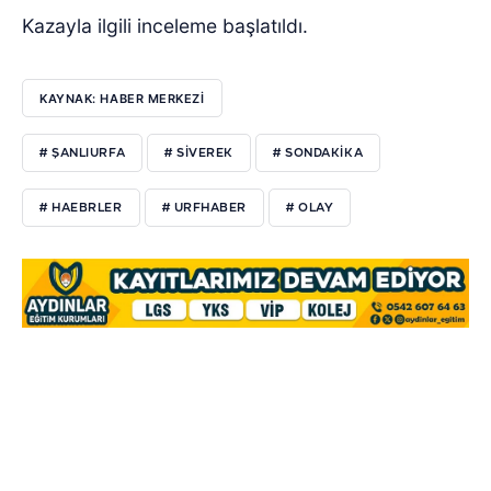
Kazayla ilgili inceleme başlatıldı.
KAYNAK: HABER MERKEZI
# ŞANLIURFA
# SIVEREK
# SONDAKIKA
# HAEBRLER
# URFHABER
# OLAY