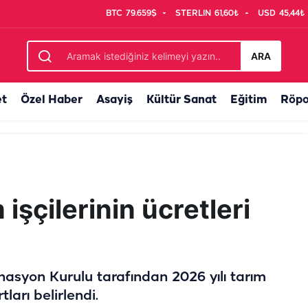
BTC
79.659$
STERLIN
61,60₺
USD
45,44₺
esteği
ARA
et
Özel Haber
Asayiş
Kültür Sanat
Eğitim
Röpo
 işçilerinin ücretleri
inasyon Kurulu tarafından 2026 yılı tarım
tları belirlendi.