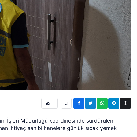
dım İşleri Müdürlüğü koordinesinde sürdürülen
nen ihtiyaç sahibi hanelere günlük sıcak yemek