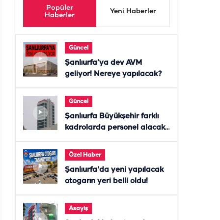
Popüler
Yeni Haberler
Haberler
Güncel
Şanlıurfa’ya dev AVM
geliyor! Nereye yapılacak?
Güncel
Şanlıurfa Büyükşehir farklı
kadrolarda personel alacak!
Başvurular başladı
Özel Haber
Şanlıurfa'da yeni yapılacak
otogarın yeri belli oldu!
Asayiş