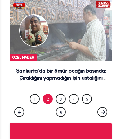
ÖZEL HABE
ÖZEL HABER
Şanlıurfa'da bir ömür ocağın başında:
Çıraklığını yapmadığın işin ustalığını
yapamazsın
1
2
3
4
5
6