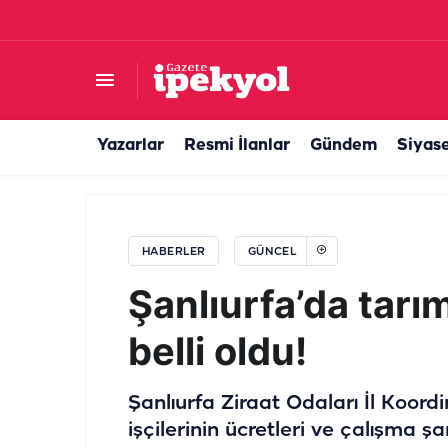
Haliliye'de 4 bin 898 vatandaşa sıcak yemek d
Yazarlar
Resmi İlanlar
Gündem
Siyas
HABERLER
GÜNCEL
Şanlıurfa’da tarım
belli oldu!
Şanlıurfa Ziraat Odaları İl Koord
işçilerinin ücretleri ve çalışma şar