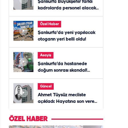
Şanlıurfa Büyükşehir farklı
kadrolarda personel alacak!
Başvurular başladı
Özel Haber
Şanlıurfa'da yeni yapılacak
otogarın yeri belli oldu!
Asayiş
Şanlıurfa’da hastanede
doğum sonrası skandal!
Anne öldü, doktor tutuklandı
Güncel
Ahmet Tüysüz mecliste
açıkladı: Hayatına son veren
daire başkanı "İsteselerdi
ölmezdim" notunu bıraktı
ÖZEL HABER