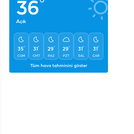
°
36
Açık
°
°
°
°
°
°
35
31
29
29
31
31
CUM
CMT
PAZ
PZT
SAL
ÇAR
Tüm hava tahminini göster