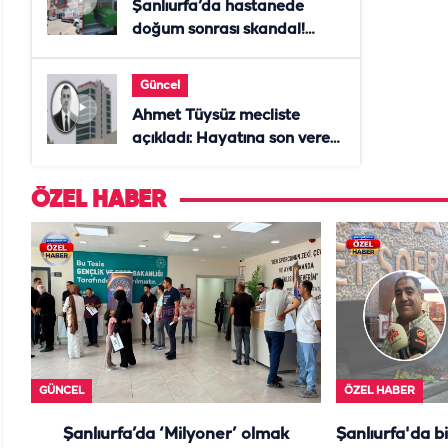
Şanlıurfa’da hastanede
doğum sonrası skandal!
Anne öldü, doktor tutuklandı
Güncel
Ahmet Tüysüz mecliste
açıkladı: Hayatına son veren
daire başkanı "İsteselerdi
ölmezdim" notunu bıraktı
ÖZEL HABER
GÜNCEL
ÖZEL HABER
Şanlıurfa’da ‘Milyoner’ olmak
Şanlıurfa'da b