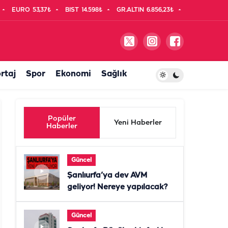
EURO
53,37₺
BIST
14.598₺
GR.ALTIN
6.856,23₺
rtaj
Spor
Ekonomi
Sağlık
Popüler
Yeni Haberler
Haberler
Güncel
Şanlıurfa’ya dev AVM
geliyor! Nereye yapılacak?
Güncel