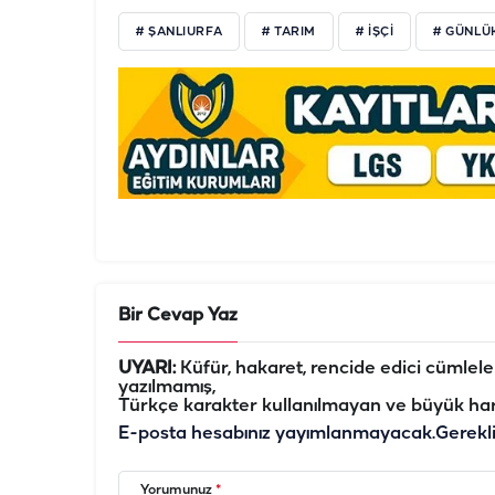
# ŞANLIURFA
# TARIM
# İŞÇİ
# GÜNLÜ
Bir Cevap Yaz
UYARI:
Küfür, hakaret, rencide edici cümleler 
yazılmamış,
Türkçe karakter kullanılmayan ve büyük har
E-posta hesabınız yayımlanmayacak.
Gerekl
Yorumunuz
*