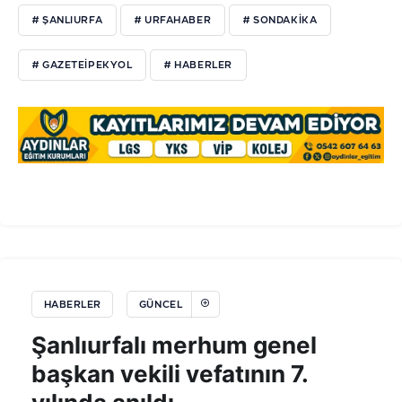
# ŞANLIURFA
# URFAHABER
# SONDAKIKA
# GAZETEIPEKYOL
# HABERLER
HABERLER
GÜNCEL
Şanlıurfalı merhum genel
başkan vekili vefatının 7.