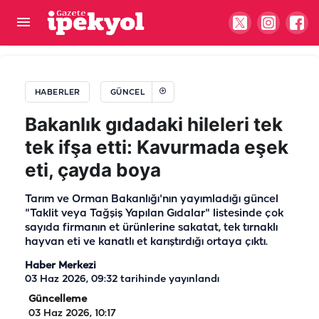
Şanlıurfalı merhum genel başkan vekili vefatının 7.
yılında anıldı
HABERLER
GÜNCEL
Bakanlık gıdadaki hileleri tek
tek ifşa etti: Kavurmada eşek
eti, çayda boya
Tarım ve Orman Bakanlığı'nın yayımladığı güncel
"Taklit veya Tağşiş Yapılan Gıdalar" listesinde çok
sayıda firmanın et ürünlerine sakatat, tek tırnaklı
hayvan eti ve kanatlı et karıştırdığı ortaya çıktı.
Haber Merkezi
03 Haz 2026, 09:32
tarihinde yayınlandı
Güncelleme
03 Haz 2026, 10:17