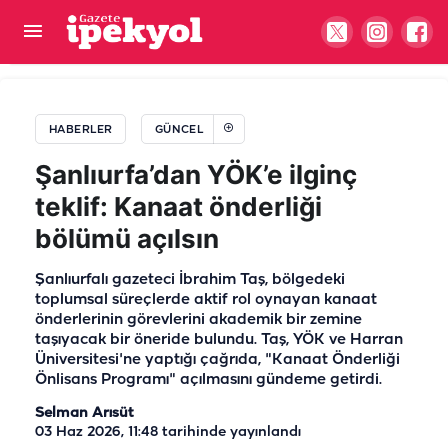
Şanlıurfa’da akaryakıtta fiyat freni! Güncel
fiyatlar belli oldu
HABERLER
GÜNCEL
Şanlıurfa’dan YÖK’e ilginç
teklif: Kanaat önderliği
bölümü açılsın
Şanlıurfalı gazeteci İbrahim Taş, bölgedeki
toplumsal süreçlerde aktif rol oynayan kanaat
önderlerinin görevlerini akademik bir zemine
taşıyacak bir öneride bulundu. Taş, YÖK ve Harran
Üniversitesi'ne yaptığı çağrıda, "Kanaat Önderliği
Önlisans Programı" açılmasını gündeme getirdi.
Selman Arısüt
03 Haz 2026, 11:48
tarihinde yayınlandı