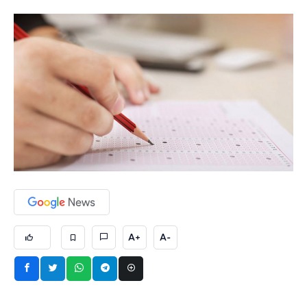
A+
A-