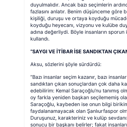
duyulmalıdır. Ancak bazı seçimlerin ardı
fazlasını anlatır. Benim düşünceme göre
kişiliği, duruşu ve ortaya koyduğu mücade
koyduğu heyecanı, vizyonu ve kulübe du
adına değerliydi. Böyle insanların sporun 
kullandı.
“SAYGI VE İTİBAR İSE SANDIKTAN ÇI
Aksu, sözlerini şöyle sürdürdü:
“Bazı insanlar seçim kazanır, bazı insanlar 
sandıktan çıkan sonuçlardan çok daha kalı
edebilirim: Kemal Saraçoğlu’nu tanımış olm
oy farkla yeniden başkan seçilememiş ol
Saraçoğlu, kaybeden ise onun bilgi birik
faydalanamayacak olan Şanlıurfaspor olm
Duruşunuz, karakteriniz ve kulüp sevdanı
sonucu bir başkanı belirler; fakat insanlar