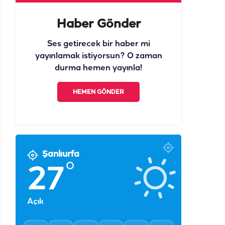
Ses getirecek bir haber mi
yayınlamak istiyorsun? O zaman
durma hemen yayınla!
HEMEN GÖNDER
Şanlıurfa
°
27
Açık
°
°
°
°
°
°
28
29
29
30
30
29