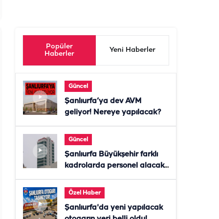
Popüler
Yeni Haberler
Haberler
Güncel
Şanlıurfa’ya dev AVM
geliyor! Nereye yapılacak?
Güncel
Şanlıurfa Büyükşehir farklı
kadrolarda personel alacak!
Başvurular başladı
Özel Haber
Şanlıurfa'da yeni yapılacak
otogarın yeri belli oldu!