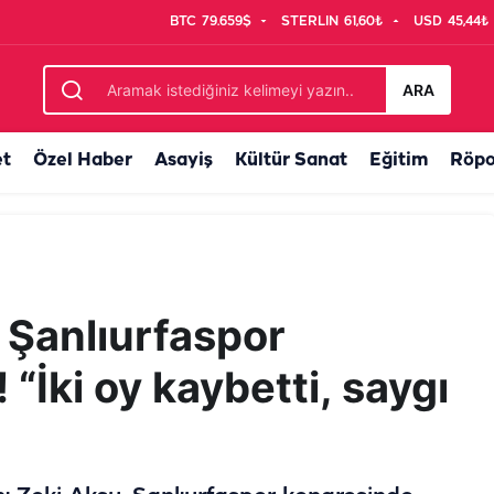
BTC
79.659$
STERLIN
61,60₺
USD
45,44₺
ön" mesajı kimi işaret ediyor?
ARA
et
Özel Haber
Asayiş
Kültür Sanat
Eğitim
Röpo
Şanlıurfaspor
“İki oy kaybetti, saygı