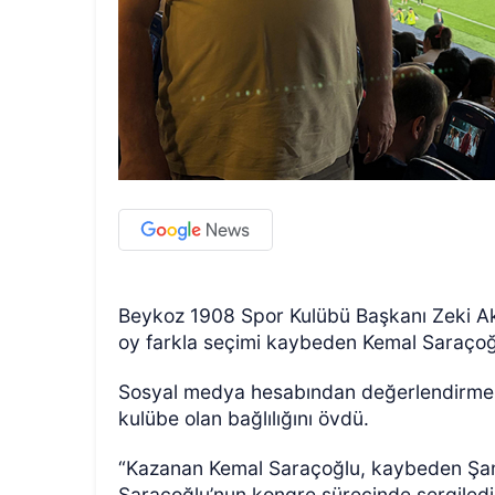
GÜNCEL
Beykoz 1908 Spor Kulübü Başkanı Zeki Aks
oy farkla seçimi kaybeden Kemal Saraçoğ
Sosyal medya hesabından değerlendirmel
kulübe olan bağlılığını övdü.
“Kazanan Kemal Saraçoğlu, kaybeden Şanlı
Saraçoğlu’nun kongre sürecinde sergilediği