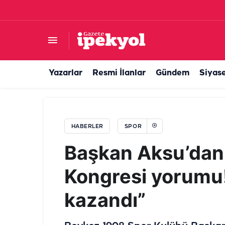
Şanlıurfaspor'dan gizem dolu paylaşım! "Eve d
Yazarlar
Resmi İlanlar
Gündem
Siyas
HABERLER
SPOR
Başkan Aksu’dan 
Kongresi yorumu! 
kazandı”