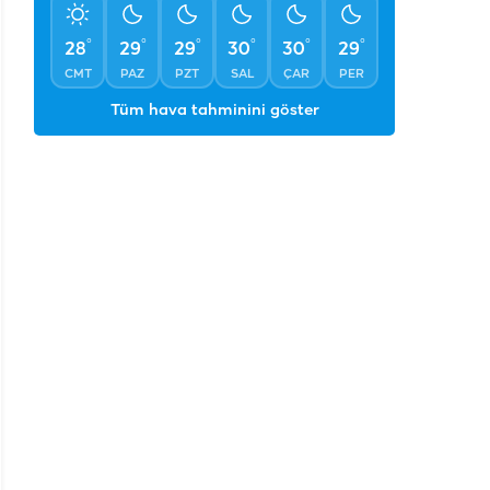
CMT
PAZ
PZT
SAL
ÇAR
PER
Tüm hava tahminini göster