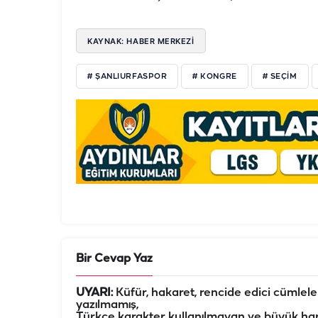
KAYNAK: HABER MERKEZİ
# ŞANLIURFASPOR
# KONGRE
# SEÇİM
Bir Cevap Yaz
UYARI:
Küfür, hakaret, rencide edici cümleler 
yazılmamış,
Türkçe karakter kullanılmayan ve büyük har