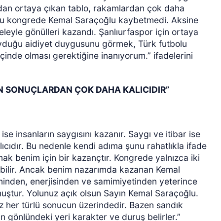
ndan ortaya çıkan tablo, rakamlardan çok daha
 bu kongrede Kemal Saraçoğlu kaybetmedi. Aksine
leyle gönülleri kazandı. Şanlıurfaspor için ortaya
yduğu aidiyet duygusunu görmek, Türk futbolu
içinde olması gerektiğine inanıyorum.” ifadelerini
KAN SONUÇLARDAN ÇOK DAHA KALICIDIR”
ise insanların saygısını kazanır. Saygı ve itibar ise
cıdır. Bu nedenle kendi adıma şunu rahatlıkla ifade
ak benim için bir kazançtır. Kongrede yalnızca iki
abilir. Ancak benim nazarımda kazanan Kemal
iminden, enerjisinden ve samimiyetinden yeterince
uştur. Yolunuz açık olsun Sayın Kemal Saraçoğlu.
z her türlü sonucun üzerindedir. Bazen sandık
ın gönlündeki yeri karakter ve duruş belirler.”