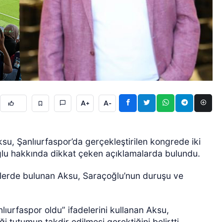
ÖZEL HABER
A+
A-
u, Şanlıurfaspor’da gerçekleştirilen kongrede iki
lu hakkında dikkat çeken açıklamalarda bulundu.
erde bulunan Aksu, Saraçoğlu’nun duruşu ve
urfaspor oldu” ifadelerini kullanan Aksu,
 tutumun takdir edilmesi gerektiğini belirtti.