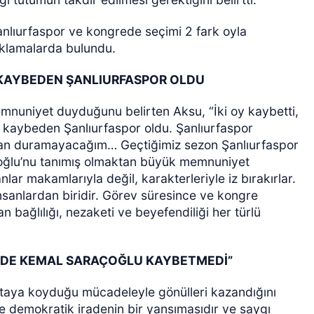
lıurfaspor ve kongrede seçimi 2 fark oyla
klamalarda bulundu.
KAYBEDEN ŞANLIURFASPOR OLDU
nuniyet duyduğunu belirten Aksu, “İki oy kaybetti,
 kaybeden Şanlıurfaspor oldu. Şanlıurfaspor
dan duramayacağım… Geçtiğimiz sezon Şanlıurfaspor
çoğlu’nu tanımış olmaktan büyük memnuniyet
ar makamlarıyla değil, karakterleriyle iz bırakırlar.
anlardan biridir. Görev süresince ve kongre
 bağlılığı, nezaketi ve beyefendiliği her türlü
EDE KEMAL SARAÇOĞLU KAYBETMEDİ”
ortaya koyduğu mücadeleyle gönülleri kazandığını
e demokratik iradenin bir yansımasıdır ve saygı