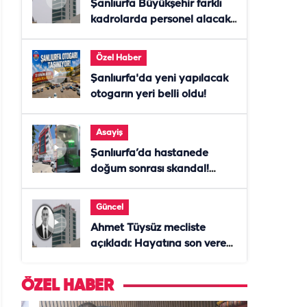
Şanlıurfa Büyükşehir farklı
kadrolarda personel alacak!
Başvurular başladı
Özel Haber
Şanlıurfa'da yeni yapılacak
otogarın yeri belli oldu!
Asayiş
Şanlıurfa’da hastanede
doğum sonrası skandal!
Anne öldü, doktor tutuklandı
Güncel
Ahmet Tüysüz mecliste
açıkladı: Hayatına son veren
daire başkanı "İsteselerdi
ölmezdim" notunu bıraktı
ÖZEL HABER