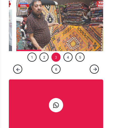
ÖZEL HABE
1
2
3
4
5
ÖZEL HABER
6
Şanlıurfa’da yarım asırlık ustadan gelenek
çağrısı: El emeği yaşasın
Haber Gönder