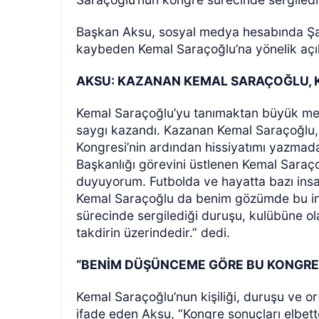
Başkan Aksu, sosyal medya hesabında Şan
kaybeden Kemal Saraçoğlu’na yönelik açı
AKSU: KAZANAN KEMAL SARAÇOĞLU, 
Kemal Saraçoğlu’yu tanımaktan büyük mem
saygı kazandı. Kazanan Kemal Saraçoğlu,
Kongresi’nin ardından hissiyatımı yazma
Başkanlığı görevini üstlenen Kemal Sara
duyuyorum. Futbolda ve hayatta bazı insanl
Kemal Saraçoğlu da benim gözümde bu ins
sürecinde sergilediği duruşu, kulübüne olan
takdirin üzerindedir.” dedi.
“BENİM DÜŞÜNCEME GÖRE BU KONGR
Kemal Saraçoğlu’nun kişiliği, duruşu ve 
ifade eden Aksu, “Kongre sonuçları elbett