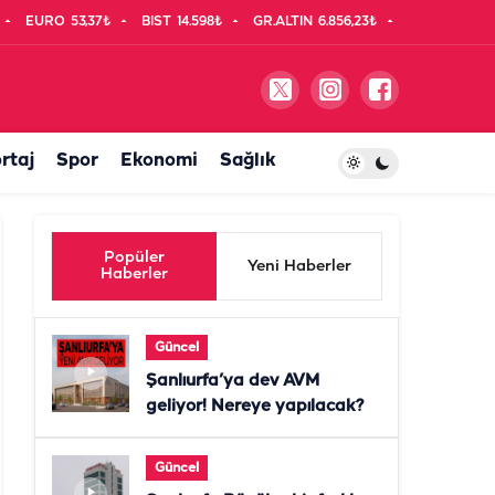
EURO
53,37₺
BIST
14.598₺
GR.ALTIN
6.856,23₺
rtaj
Spor
Ekonomi
Sağlık
Popüler
Yeni Haberler
Haberler
Güncel
Şanlıurfa’ya dev AVM
geliyor! Nereye yapılacak?
Güncel