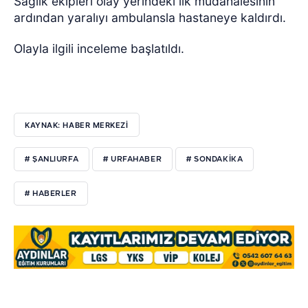
Sağlık ekipleri olay yerindeki ilk müdahalesinin
ardından yaralıyı ambulansla hastaneye kaldırdı.
Olayla ilgili inceleme başlatıldı.
KAYNAK: HABER MERKEZI
# ŞANLIURFA
# URFAHABER
# SONDAKIKA
# HABERLER