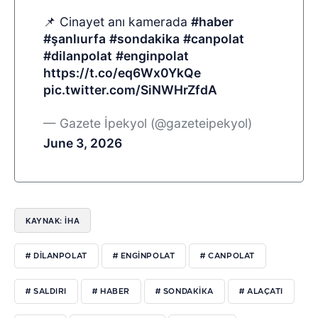
📌 Cinayet anı kamerada
#haber
#şanlıurfa
#sondakika
#canpolat
#dilanpolat
#enginpolat
https://t.co/eq6Wx0YkQe
pic.twitter.com/SiNWHrZfdA
— Gazete İpekyol (@gazeteipekyol)
June 3, 2026
KAYNAK: İHA
# DILANPOLAT
# ENGINPOLAT
# CANPOLAT
# SALDIRI
# HABER
# SONDAKIKA
# ALAÇATI