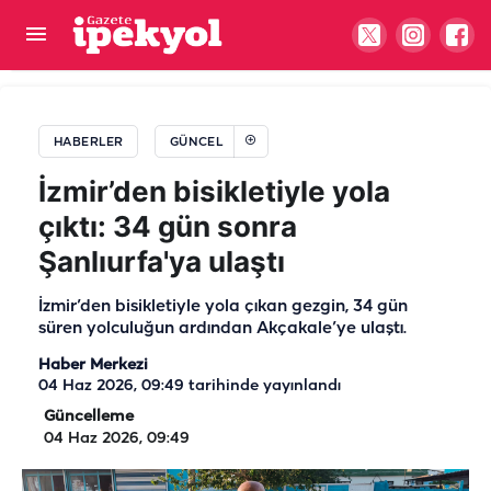
Yeşile hasret Şanlıurfa'da yürekleri ağza getiren
yangın paniği!
HABERLER
GÜNCEL
İzmir’den bisikletiyle yola
çıktı: 34 gün sonra
Şanlıurfa'ya ulaştı
İzmir’den bisikletiyle yola çıkan gezgin, 34 gün
süren yolculuğun ardından Akçakale’ye ulaştı.
Haber Merkezi
04 Haz 2026, 09:49
tarihinde yayınlandı
Güncelleme
04 Haz 2026, 09:49