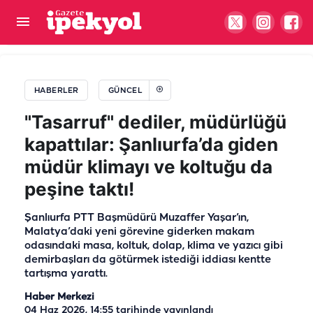
Şanlıurfa'nın sosyal yardım karnesi açıklandı! En
başarılı ilçe belli oldu
HABERLER
GÜNCEL
"Tasarruf" dediler, müdürlüğü
kapattılar: Şanlıurfa’da giden
müdür klimayı ve koltuğu da
peşine taktı!
Şanlıurfa PTT Başmüdürü Muzaffer Yaşar’ın,
Malatya’daki yeni görevine giderken makam
odasındaki masa, koltuk, dolap, klima ve yazıcı gibi
demirbaşları da götürmek istediği iddiası kentte
tartışma yarattı.
Haber Merkezi
04 Haz 2026, 14:55
tarihinde yayınlandı