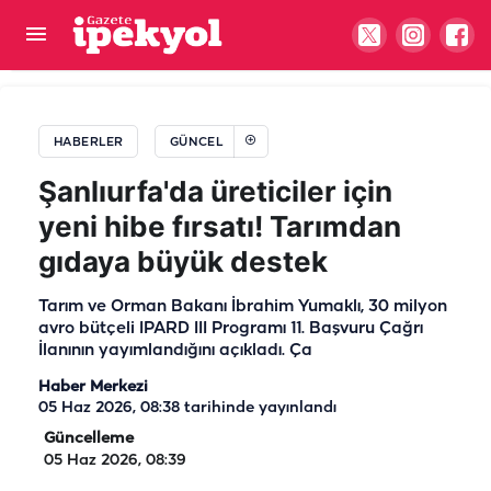
Şanlıurfa'da kaplumbağa hızıyla gittiklerini gördü
mü acaba?
HABERLER
GÜNCEL
Şanlıurfa'da üreticiler için
yeni hibe fırsatı! Tarımdan
gıdaya büyük destek
Tarım ve Orman Bakanı İbrahim Yumaklı, 30 milyon
avro bütçeli IPARD III Programı 11. Başvuru Çağrı
İlanının yayımlandığını açıkladı. Ça
Haber Merkezi
05 Haz 2026, 08:38
tarihinde yayınlandı
Güncelleme
05 Haz 2026, 08:39