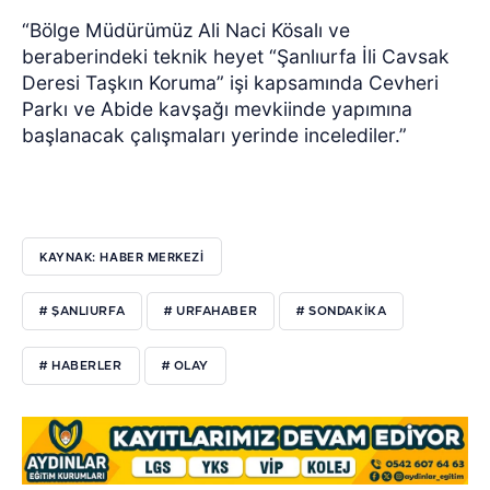
“Bölge Müdürümüz Ali Naci Kösalı ve
beraberindeki teknik heyet “Şanlıurfa İli Cavsak
Deresi Taşkın Koruma” işi kapsamında Cevheri
Parkı ve Abide kavşağı mevkiinde yapımına
başlanacak çalışmaları yerinde incelediler.”
KAYNAK: HABER MERKEZI
# ŞANLIURFA
# URFAHABER
# SONDAKIKA
# HABERLER
# OLAY