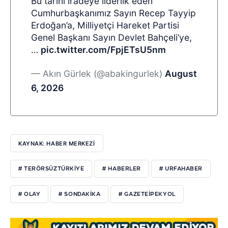
Bu tarihî iradeye liderlik eden
Cumhurbaşkanımız Sayın Recep Tayyip
Erdoğan’a, Milliyetçi Hareket Partisi
Genel Başkanı Sayın Devlet Bahçeli’ye,
…
pic.twitter.com/FpjETsU5nm
— Akın Gürlek (@abakingurlek)
August
6, 2026
KAYNAK: HABER MERKEZI
# TERÖRSÜZTÜRKIYE
# HABERLER
# URFAHABER
# OLAY
# SONDAKIKA
# GAZETEIPEKYOL