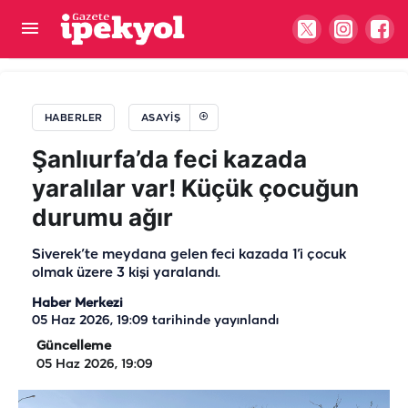
30 ilde DEAŞ'a dev operasyon: 104 gözaltı
HABERLER
ASAYIŞ
Şanlıurfa’da feci kazada
yaralılar var! Küçük çocuğun
durumu ağır
Siverek’te meydana gelen feci kazada 1’i çocuk
olmak üzere 3 kişi yaralandı.
Haber Merkezi
05 Haz 2026, 19:09
tarihinde yayınlandı
Güncelleme
05 Haz 2026, 19:09