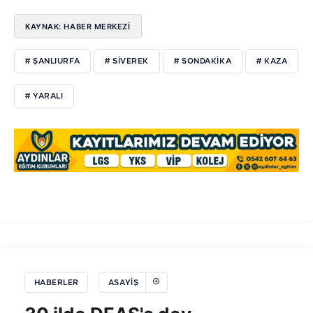
KAYNAK: HABER MERKEZİ
# ŞANLIURFA
# SIVEREK
# SONDAKIKA
# KAZA
# YARALI
HABERLER
ASAYIŞ