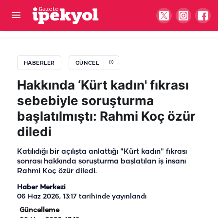
Urfa'da aileleri tedirgin eden görüntüler!
Çocuklara adres sorarak başladı, sonrası…
HABERLER
GÜNCEL
Hakkında ‘Kürt kadın' fıkrası
sebebiyle soruşturma
başlatılmıştı: Rahmi Koç özür
diledi
Katılıdığı bir açılışta anlattığı "Kürt kadın" fıkrası
sonrası hakkında soruşturma başlatılan iş insanı
Rahmi Koç özür diledi.
Haber Merkezi
06 Haz 2026, 13:17
tarihinde yayınlandı
Güncelleme