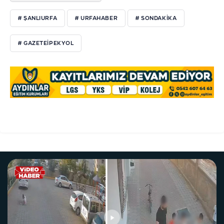
# ŞANLIURFA
# URFAHABER
# SONDAKİKA
# GAZETEİPEKYOL