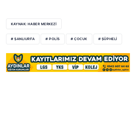
KAYNAK: HABER MERKEZİ
# ŞANLIURFA
# POLIS
# ÇOCUK
# ŞÜPHELI