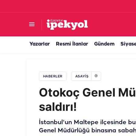
Şanlıurfa'da korkutan yangın: Alevler tüm evi s
Yazarlar
Resmi İlanlar
Gündem
Siyas
HABERLER
ASAYIŞ
Otokoç Genel Müd
saldırı!
İstanbul'un Maltepe ilçesinde b
Genel Müdürlüğü binasına sabah saa