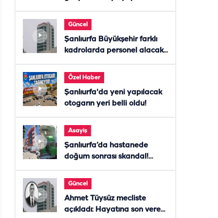
Güncel
Şanlıurfa Büyükşehir farklı
kadrolarda personel alacak!
Başvurular başladı
Özel Haber
Şanlıurfa'da yeni yapılacak
otogarın yeri belli oldu!
Asayiş
Şanlıurfa’da hastanede
doğum sonrası skandal!
Anne öldü, doktor tutuklandı
Güncel
Ahmet Tüysüz mecliste
açıkladı: Hayatına son veren