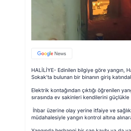
HALİLİYE- Edinilen bilgiye göre yangın, Ha
Sokak'ta bulunan bir binanın giriş katındak
Elektrik kontağından çıktığı öğrenilen ya
sırasında ev sakinleri kendilerini güçlükle
İhbar üzerine olay yerine itfaiye ve sağlık 
müdahalesiyle yangın kontrol altına alın
Yangında herhangi bir can kaybı ya da y