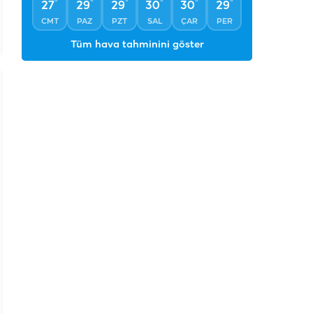
°
°
°
°
°
°
27
29
29
30
30
29
CMT
PAZ
PZT
SAL
ÇAR
PER
Tüm hava tahminini göster