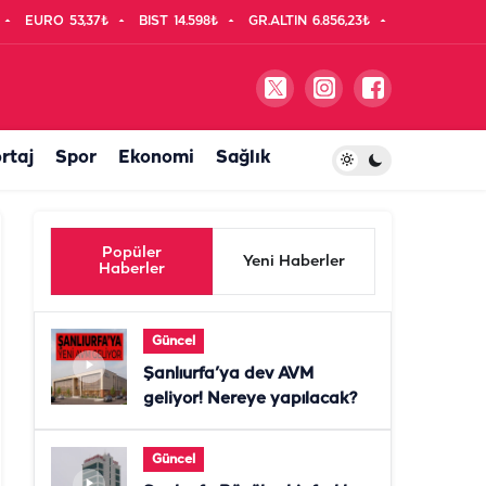
EURO
53,37₺
BIST
14.598₺
GR.ALTIN
6.856,23₺
rtaj
Spor
Ekonomi
Sağlık
Popüler
Yeni Haberler
Haberler
Güncel
Şanlıurfa’ya dev AVM
geliyor! Nereye yapılacak?
Güncel