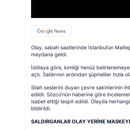
Olay, sabah saatlerinde İstanbul’un Malt
meydana geldi.
İddiaya göre, kimliği henüz belirlenemeyen
açtı. Saldırının ardından şüpheliler hızla o
Silah seslerini duyan çevre sakinlerinin i
edildi. Sözcü’nün haberine göre inceleme
isabet ettiği tespit edildi. Olayda herha
bildirildi.
SALDIRGANLAR OLAY YERİNE MASKEY