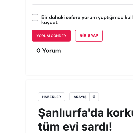
Bir dahaki sefere yorum yaptığımda kull
kaydet.
YORUM GÖNDER
GIRIŞ YAP
0 Yorum
HABERLER
ASAYIŞ
Şanlıurfa'da kork
tüm evi sardı!