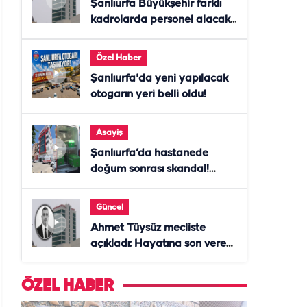
Şanlıurfa Büyükşehir farklı
kadrolarda personel alacak!
Başvurular başladı
Özel Haber
Şanlıurfa'da yeni yapılacak
otogarın yeri belli oldu!
Asayiş
Şanlıurfa’da hastanede
doğum sonrası skandal!
Anne öldü, doktor tutuklandı
Güncel
Ahmet Tüysüz mecliste
açıkladı: Hayatına son veren
daire başkanı "İsteselerdi
ölmezdim" notunu bıraktı
ÖZEL HABER