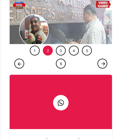
ÖZEL HABE
1
2
3
4
5
ÖZEL HABER
6
Şanlıurfa'da bir ömür ocağın başında:
Çıraklığını yapmadığın işin ustalığını
yapamazsın