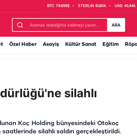
BTC
79.659$
STERLIN
61,60₺
USD
45,44₺
ardı!
ARA
et
Özel Haber
Asayiş
Kültür Sanat
Eğitim
Röpo
ürlüğü'ne silahlı
ulunan Koç Holding bünyesindeki Otokoç
tlerinde silahlı saldırı gerçekleştirildi.