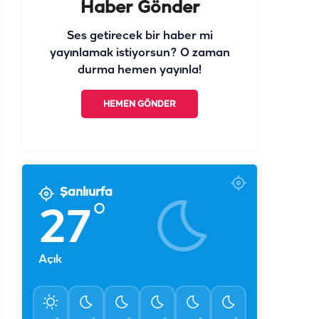
Haber Gönder
Ses getirecek bir haber mi
yayınlamak istiyorsun? O zaman
durma hemen yayınla!
HEMEN GÖNDER
Şanlıurfa
°
27
Açık