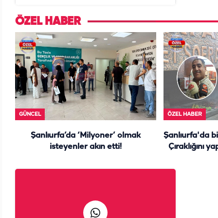
daire başkanı "İsteselerdi
ölmezdim" notunu bıraktı
ÖZEL HABER
GÜNCEL
ÖZEL HABER
Şanlıurfa’da ‘Milyoner’ olmak
Şanlıurfa'da b
isteyenler akın etti!
Çıraklığını ya
y