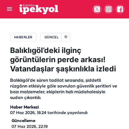
Bakan Gürlek'ten Demirtaş iddiasına dikkat
çeken yanıt
HABERLER
GÜNCEL
Balıklıgöl’deki ilginç
görüntülerin perde arkası!
Vatandaşlar şaşkınlıkla izledi
Balıklıgöl’de süren tadilat sırasında, şiddetli
rüzgârın etkisiyle göle savrulan güvenlik şeritleri ve
bazı malzemeler, ekiplerin hızlı müdahalesiyle
sudan çıkarıldı.
Haber Merkezi
07 Haz 2026, 18:24
tarihinde yayınlandı
Güncelleme
07 Haz 2026, 22:19