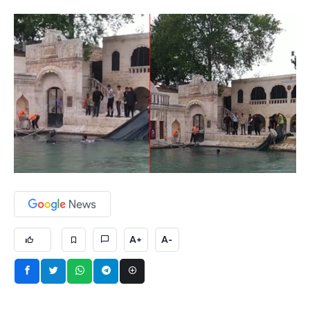
A+
A-