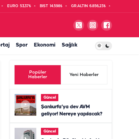
EURO
53,37₺
BIST
14.598₺
GR.ALTIN
6.856,23₺
rtaj
Spor
Ekonomi
Sağlık
Popüler
Yeni Haberler
Haberler
Güncel
Şanlıurfa’ya dev AVM
geliyor! Nereye yapılacak?
Güncel