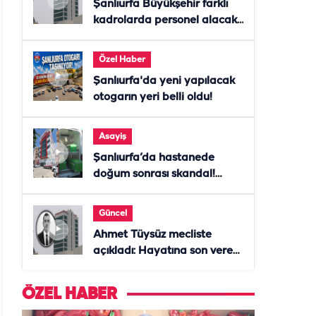
Şanlıurfa Büyükşehir farklı
kadrolarda personel alacak!
Başvurular başladı
Özel Haber
Şanlıurfa'da yeni yapılacak
otogarın yeri belli oldu!
Asayiş
Şanlıurfa’da hastanede
doğum sonrası skandal!
Anne öldü, doktor tutuklandı
Güncel
Ahmet Tüysüz mecliste
açıkladı: Hayatına son veren
daire başkanı "İsteselerdi
ölmezdim" notunu bıraktı
ÖZEL HABER