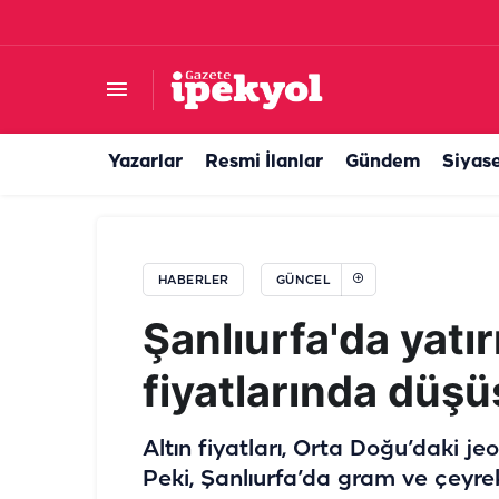
50 yıllık Türk şirketi satılıyor! Dubai’den milyarlı
Yazarlar
Resmi İlanlar
Gündem
Siyas
HABERLER
GÜNCEL
Şanlıurfa'da yatır
fiyatlarında düşü
Altın fiyatları, Orta Doğu’daki je
Peki, Şanlıurfa’da gram ve çeyrek a