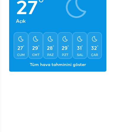
°
27
Açık
°
°
°
°
°
°
27
29
28
29
31
32
CUM
CMT
PAZ
PZT
SAL
ÇAR
Tüm hava tahminini göster