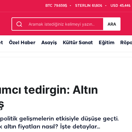
BTC
79.659$
STERLIN
61,60₺
USD
45,44₺
k teklif
ARA
et
Özel Haber
Asayiş
Kültür Sanat
Eğitim
Röpo
ımcı tedirgin: Altın
ş
opolitik gelişmelerin etkisiyle düşüşe geçti.
ltın fiyatları nasıl? İşte detaylar...