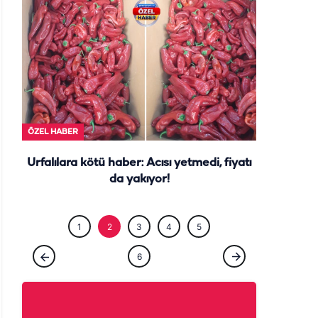
ÖZEL HABE
ÖZEL HABER
Urfalılara kötü haber: Acısı yetmedi, fiyatı
da yakıyor!
1
2
3
4
5
6