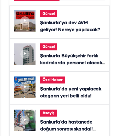
Güncel
Şanlıurfa’ya dev AVM
geliyor! Nereye yapılacak?
Güncel
Şanlıurfa Büyükşehir farklı
kadrolarda personel alacak!
Başvurular başladı
Özel Haber
Şanlıurfa'da yeni yapılacak
otogarın yeri belli oldu!
Asayiş
Şanlıurfa’da hastanede
doğum sonrası skandal!