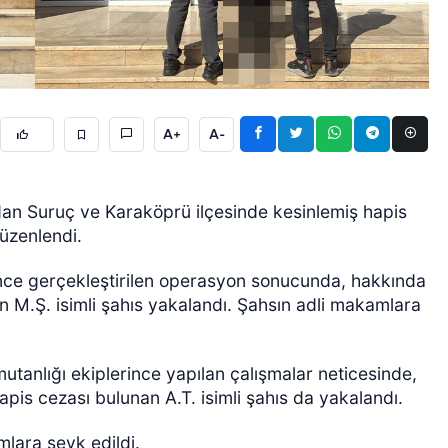
A+
A-
ÖZEL HABER
dan Suruç ve Karaköprü ilçesinde kesinlemiş hapis
üzenlendi.
nce gerçekleştirilen operasyon sonucunda, hakkında
n M.Ş. isimli şahıs yakalandı. Şahsın adli makamlara
anlığı ekiplerince yapılan çalışmalar neticesinde,
apis cezası bulunan A.T. isimli şahıs da yakalandı.
mlara sevk edildi.