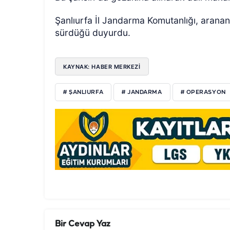
Şanlıurfa İl Jandarma Komutanlığı, aranan
sürdüğü duyurdu.
KAYNAK: HABER MERKEZİ
# ŞANLIURFA
# JANDARMA
# OPERASYON
Bir Cevap Yaz