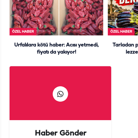
ÖZEL HABER
ÖZEL HABER
Urfalılara kötü haber: Acısı yetmedi,
Tarladan 
fiyatı da yakıyor!
lezze
Haber Gönder