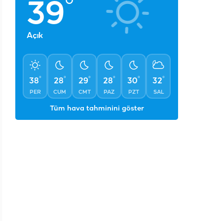
°
39
Açık
°
°
°
°
°
°
38
28
29
28
30
32
PER
CUM
CMT
PAZ
PZT
SAL
Tüm hava tahminini göster