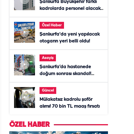
Şanlıurfa Büyükşehir farklı
kadrolarda personel alacak!
Başvurular başladı
Özel Haber
Şanlıurfa'da yeni yapılacak
otogarın yeri belli oldu!
Asayiş
Şanlıurfa’da hastanede
doğum sonrası skandal!
Anne öldü, doktor tutuklandı
Güncel
Mülakatsız kadrolu şoför
alımı! 70 bin TL maaş fırsatı
ÖZEL HABER