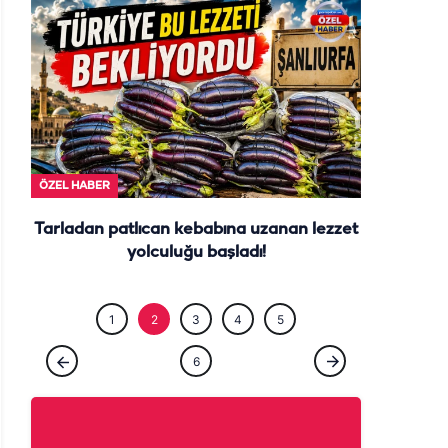
ÖZEL HABE
ÖZEL HABER
Tarladan patlıcan kebabına uzanan lezzet
yolculuğu başladı!
1
2
3
4
5
6