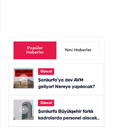
Popüler
Yeni Haberler
Haberler
Güncel
Şanlıurfa’ya dev AVM
geliyor! Nereye yapılacak?
Güncel
Şanlıurfa Büyükşehir farklı
kadrolarda personel alacak!
Başvurular başladı