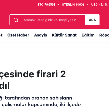
BTC
79.659$
STERLIN
61,60₺
USD
45,44₺
lişme! Tutuklamalar var
ARA
et
Özel Haber
Asayiş
Kültür Sanat
Eğitim
Röpo
lçesinde firari 2
dı!
ı tarafından aranan şahısların
 çalışmalar kapsamında, iki ilçede