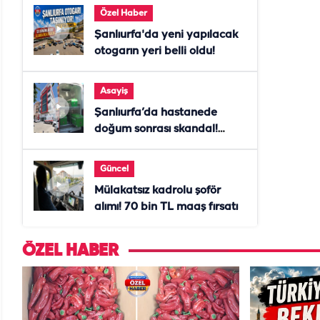
Özel Haber
Şanlıurfa'da yeni yapılacak
otogarın yeri belli oldu!
Asayiş
Şanlıurfa’da hastanede
doğum sonrası skandal!
Anne öldü, doktor tutuklandı
Güncel
Mülakatsız kadrolu şoför
alımı! 70 bin TL maaş fırsatı
ÖZEL HABER