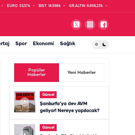
EURO
53,37₺
BIST
14.598₺
GR.ALTIN
6.856,23₺
rtaj
Spor
Ekonomi
Sağlık
Popüler
Yeni Haberler
Haberler
Güncel
Şanlıurfa’ya dev AVM
geliyor! Nereye yapılacak?
Güncel