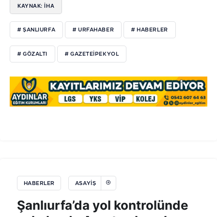
KAYNAK: İHA
# ŞANLIURFA
# URFAHABER
# HABERLER
# GÖZALTI
# GAZETEIPEKYOL
HABERLER
ASAYIŞ
Şanlıurfa’da yol kontrolünde