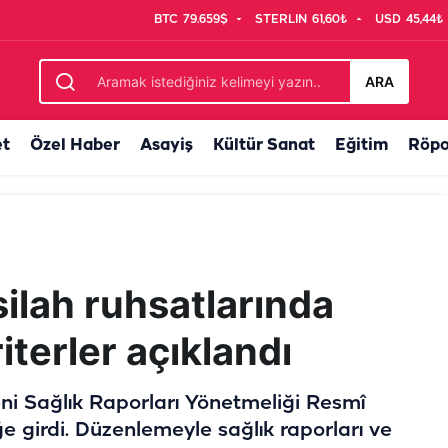
BTC
79.659$
STERLIN
61,60₺
USD
45,44₺
ali Şıldak görüntüleri paylaştı
ARA
et
Özel Haber
Asayiş
Kültür Sanat
Eğitim
Röpo
silah ruhsatlarında
riterler açıklandı
yeni Sağlık Raporları Yönetmeliği Resmî
 girdi. Düzenlemeyle sağlık raporları ve