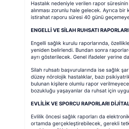
Hastalık nedeniyle verilen rapor süresin
alınması zorunlu hale gelecek. Ayrıca bir k
istirahat raporu süresi 40 günü geçemey
ENGELLİ VE SİLAH RUHSATI RAPORLAR
Engelli sağlık kurulu raporlarında, özellikle
yeniden belirlendi. Bundan sonra raporlard
ayrı gösterilecek. Genel ifadeler yerine d
Silah ruhsatı başvurularında ise sağlık şartl
düzey nörolojik hastalıklar, bazı psikiyatri
bulunan kişilere olumlu rapor verilmeyecek
bozukluğu yaşayanlar da ruhsat için uyg
EVLİLİK VE SPORCU RAPORLARI DİJİTA
Evlilik öncesi sağlık raporları da elektronik
ortamda gerçekleştirebilecek, gerekli tet