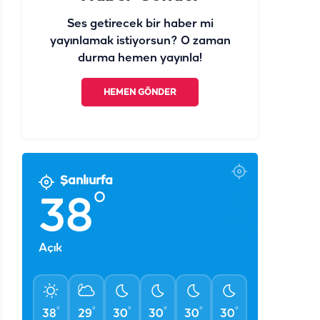
Ses getirecek bir haber mi
yayınlamak istiyorsun? O zaman
durma hemen yayınla!
HEMEN GÖNDER
Şanlıurfa
°
38
Açık
°
°
°
°
°
°
38
29
30
30
30
30