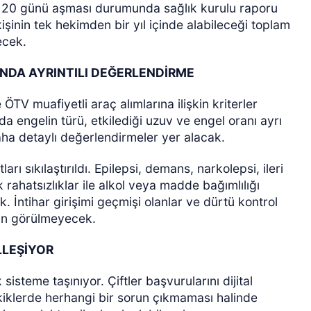
in 20 günü aşması durumunda sağlık kurulu raporu
işinin tek hekimden bir yıl içinde alabileceği toplam
ecek.
INDA AYRINTILI DEĞERLENDİRME
 ÖTV muafiyetli araç alımlarına ilişkin kriterler
a engelin türü, etkilediği uzuv ve engel oranı ayrı
aha detaylı değerlendirmeler yer alacak.
arı sıkılaştırıldı. Epilepsi, demans, narkolepsi, ileri
k rahatsızlıklar ile alkol veya madde bağımlılığı
. İntihar girişimi geçmişi olanlar ve dürtü kontrol
un görülmeyecek.
LLEŞİYOR
 sisteme taşınıyor. Çiftler başvurularını dijital
kiklerde herhangi bir sorun çıkmaması halinde