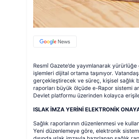
Resmî Gazete’de yayımlanarak yürürlüğe 
işlemleri dijital ortama taşınıyor. Vatand
gerçekleştirecek ve süreç, kişisel sağlık
raporları büyük ölçüde e-Rapor sistemi ar
Devlet platformu üzerinden kolayca erişil
ISLAK İMZA YERİNİ ELEKTRONİK ONAY
Sağlık raporlarının düzenlenmesi ve kullanı
Yeni düzenlemeye göre, elektronik siste
dışında ıslak imzayla hazırlanan sağlık r