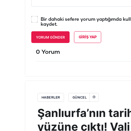
Bir dahaki sefere yorum yaptığımda kull
kaydet.
YORUM GÖNDER
GIRIŞ YAP
0 Yorum
HABERLER
GÜNCEL
Şanlıurfa’nın tari
yüzüne çıktı! Vali