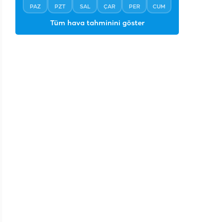
PAZ
PZT
SAL
ÇAR
PER
CUM
Tüm hava tahminini göster