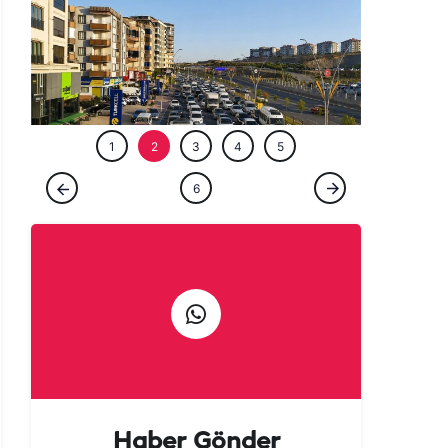
ÖZEL HABE
1
2
3
4
5
ÖZEL HABER
6
Şanlıurfalılar şehri terk etti! Kaçan kaçana
Haber Gönder