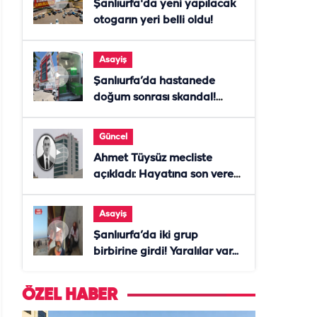
Şanlıurfa'da yeni yapılacak
otogarın yeri belli oldu!
Asayiş
Şanlıurfa’da hastanede
doğum sonrası skandal!
Anne öldü, doktor tutuklandı
Güncel
Ahmet Tüysüz mecliste
açıkladı: Hayatına son veren
daire başkanı "İsteselerdi
ölmezdim" notunu bıraktı
Asayiş
Şanlıurfa’da iki grup
birbirine girdi! Yaralılar var...
ÖZEL HABER