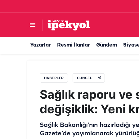
Şanlıurfa’nın tarihi hazinesi gün yüzüne çıktı! V
Yazarlar
Resmi İlanlar
Gündem
Siyas
HABERLER
GÜNCEL
Sağlık raporu ve 
değişiklik: Yeni k
Sağlık Bakanlığı’nın hazırladığı 
Gazete’de yayımlanarak yürürlüğe