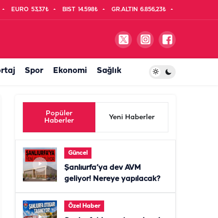
EURO
53,37₺
BIST
14.598₺
GR.ALTIN
6.856,23₺
rtaj
Spor
Ekonomi
Sağlık
Popüler
Yeni Haberler
Haberler
Güncel
Şanlıurfa’ya dev AVM
geliyor! Nereye yapılacak?
Özel Haber