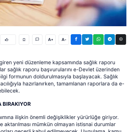
A+
A-
ÖZEL HABER
giren yeni düzenleme kapsamında sağlık raporu
aşlar sağlık raporu başvurularını e-Devlet üzerinden
 bilgi formunun doldurulmasıyla başlayacak. Sağlık
acılığıyla hazırlanırken, tamamlanan raporlara da e-
ebilecek.
A BIRAKIYOR
mına ilişkin önemli değişiklikler yürürlüğe giriyor.
me aktarılması mümkün olmayan istisnai durumlar
aporları geçerli kabul edilmeyecek. Uygulama, kamu