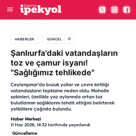
Şanlıurfa'da su kesintisi çiftçiyi isyan ettirdi!
"Ekinler kuruma noktasına geldi"
HABERLER
GÜNCEL
Şanlıurfa'daki vatandaşların
toz ve çamur isyanı!
"Sağlığımız tehlikede"
Ceylanpınar’da bozuk yollar ve çevre kirliliği
vatandaşların tepkisine neden oldu. Mahalle
sakinleri, özellikle yaz aylarında artan toz
bulutlarının sağlıklarını tehdit ettiğini belirterek
yetkililere çağrıda bulundu.
Haber Merkezi
11 Haz 2026, 14:32
tarihinde yayınlandı
Güncelleme