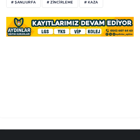
# ŞANLIURFA
# ZİNCİRLEME
# KAZA