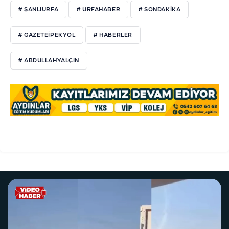
# ŞANLIURFA
# URFAHABER
# SONDAKIKA
# GAZETEIPEKYOL
# HABERLER
# ABDULLAHYALÇIN