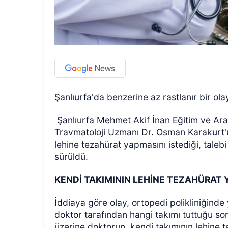
Şanlıurfa'da benzerine az rastlanır bir ol
Şanlıurfa Mehmet Akif İnan Eğitim ve A
Travmatoloji Uzmanı Dr. Osman Karakurt'
lehine tezahürat yapmasını istediği, tale
sürüldü.
KENDİ TAKIMININ LEHİNE TEZAHÜRAT Y
İddiaya göre olay, ortopedi polikliniğind
doktor tarafından hangi takımı tuttuğu sor
üzerine doktorun, kendi takımının lehine t