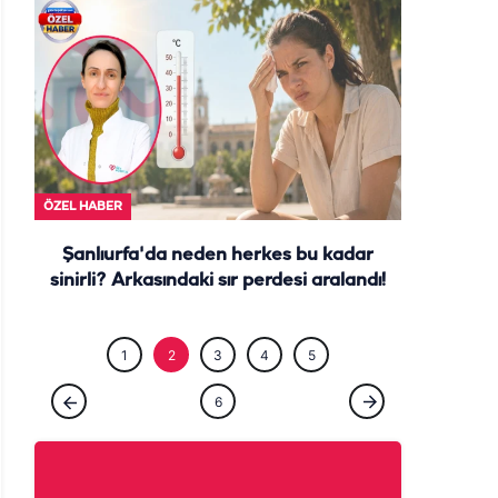
ÖZEL HABE
ÖZEL HABER
Şanlıurfa'da neden herkes bu kadar
sinirli? Arkasındaki sır perdesi aralandı!
1
2
3
4
5
6