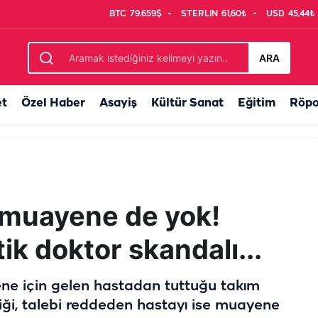
BTC
79.659$
STERLIN
61,60₺
USD
45,44₺
 Devlet Bahçeli
ARA
et
Özel Haber
Asayiş
Kültür Sanat
Eğitim
Röpo
 muayene de yok!
ik doktor skandalı...
ene için gelen hastadan tuttuğu takım
iği, talebi reddeden hastayı ise muayene