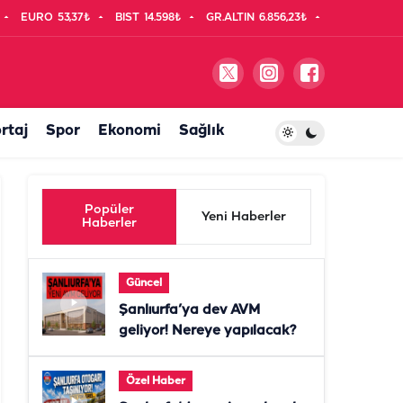
EURO
53,37₺
BIST
14.598₺
GR.ALTIN
6.856,23₺
rtaj
Spor
Ekonomi
Sağlık
Popüler
Yeni Haberler
Haberler
Güncel
Şanlıurfa’ya dev AVM
geliyor! Nereye yapılacak?
Özel Haber