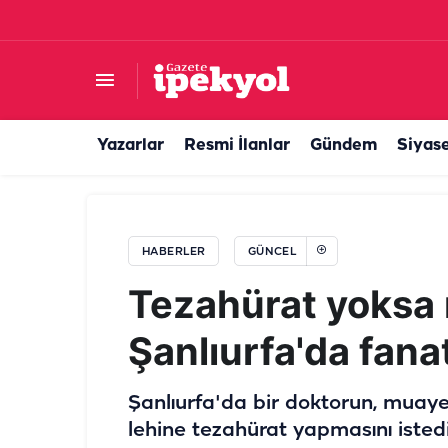
20 bin kişi aynı düğünde buluştu: Nikah şahidi
Yazarlar
Resmi İlanlar
Gündem
Siyas
HABERLER
GÜNCEL
Tezahürat yoksa
Şanlıurfa'da fanat
Şanlıurfa'da bir doktorun, muay
lehine tezahürat yapmasını isted