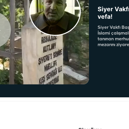
Siyer Vakf
vefa!
Siyer Vakfı Ba
İslami çalışmal
tanınan merhu
mezarını ziyare