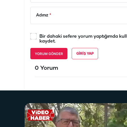
Adınız
*
Bir dahaki sefere yorum yaptığımda kull
kaydet.
YORUM GÖNDER
GIRIŞ YAP
0 Yorum