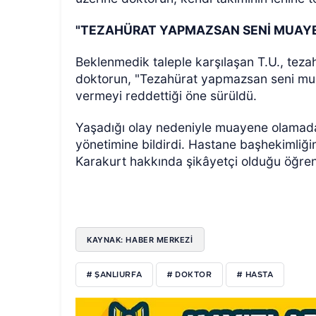
"TEZAHÜRAT YAPMAZSAN SENİ MUAY
Beklenmedik taleple karşılaşan T.U., tez
doktorun, "Tezahürat yapmazsan seni mu
vermeyi reddettiği öne sürüldü.
Yaşadığı olay nedeniyle muayene olamadan
yönetimine bildirdi. Hastane başhekimliğ
Karakurt hakkında şikâyetçi olduğu öğreni
KAYNAK: HABER MERKEZİ
# ŞANLIURFA
# DOKTOR
# HASTA