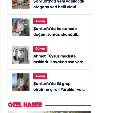
Şanlıurfa'da yeni yapılacak
otogarın yeri belli oldu!
Asayiş
Şanlıurfa’da hastanede
doğum sonrası skandal!
Anne öldü, doktor tutuklandı
Güncel
Ahmet Tüysüz mecliste
açıkladı: Hayatına son veren
daire başkanı "İsteselerdi
ölmezdim" notunu bıraktı
Asayiş
Şanlıurfa’da iki grup
birbirine girdi! Yaralılar var...
ÖZEL HABER