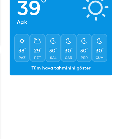
°
39
Açık
°
°
°
°
°
°
38
29
30
30
30
30
PAZ
PZT
SAL
ÇAR
PER
CUM
Tüm hava tahminini göster