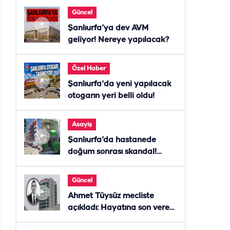
Güncel
Şanlıurfa’ya dev AVM
geliyor! Nereye yapılacak?
Özel Haber
Şanlıurfa'da yeni yapılacak
otogarın yeri belli oldu!
Asayiş
Şanlıurfa’da hastanede
doğum sonrası skandal!
Anne öldü, doktor tutuklandı
Güncel
Ahmet Tüysüz mecliste
açıkladı: Hayatına son veren
daire başkanı "İsteselerdi