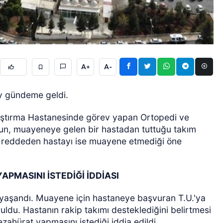
A+
A-
ÖZEL HABER
ay gündeme geldi.
raştırma Hastanesinde görev yapan Ortopedi ve
un, muayeneye gelen bir hastadan tuttuğu takım
bi reddeden hastayı ise muayene etmediği öne
APMASINI İSTEDİĞİ İDDİASI
e yaşandı. Muayene için hastaneye başvuran T.U.'ya
uldu. Hastanın rakip takımı desteklediğini belirtmesi
ezahürat yapmasını istediği iddia edildi.