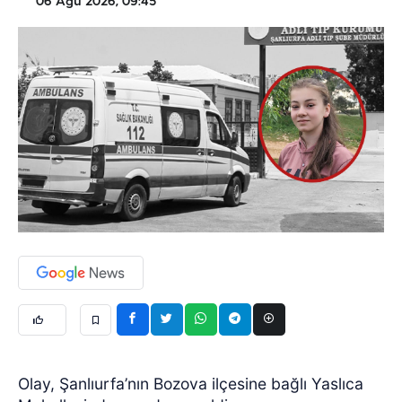
06 Ağu 2026, 09:45
Olay, Şanlıurfa’nın Bozova ilçesine bağlı Yaslıca