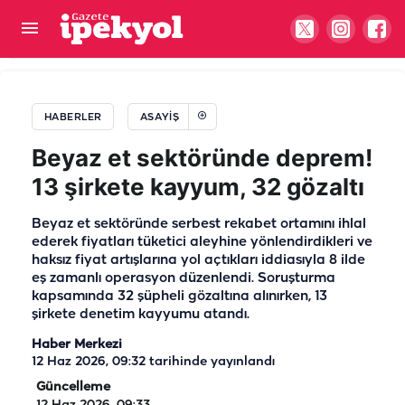
Şanlıurfa’da kahreden haber! Henüz 16
yaşındaydı…
HABERLER
ASAYIŞ
Beyaz et sektöründe deprem!
13 şirkete kayyum, 32 gözaltı
Beyaz et sektöründe serbest rekabet ortamını ihlal
ederek fiyatları tüketici aleyhine yönlendirdikleri ve
haksız fiyat artışlarına yol açtıkları iddiasıyla 8 ilde
eş zamanlı operasyon düzenlendi. Soruşturma
kapsamında 32 şüpheli gözaltına alınırken, 13
şirkete denetim kayyumu atandı.
Haber Merkezi
12 Haz 2026, 09:32
tarihinde yayınlandı
Güncelleme