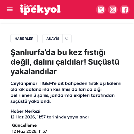
Şanlıurfa’da korkutan kaza: Otomobil kontrolden
çıktı! Yaralılar var
HABERLER
ASAYIŞ
Şanlıurfa’da bu kez fıstığı
değil, dalını çaldılar! Suçüstü
yakalandılar
Ceylanpınar TİGEM’e ait bahçeden fıstık aşı kalemi
olarak adlandırılan kesilmiş dalları çaldığı
belirlenen 3 şahıs, jandarma ekipleri tarafından
suçüstü yakalandı.
Haber Merkezi
12 Haz 2026, 11:57
tarihinde yayınlandı
Güncelleme
12 Haz 2026, 11:57