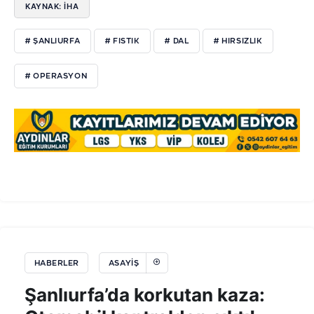
KAYNAK: İHA
# ŞANLIURFA
# FISTIK
# DAL
# HIRSIZLIK
# OPERASYON
HABERLER
ASAYIŞ
Şanlıurfa’da korkutan kaza: