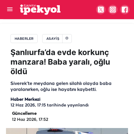
"Şanlı topraklarda zehire geçit yok"... İki ilçede
uyuşturucu operasyonu!
HABERLER
ASAYIŞ
Şanlıurfa’da evde korkunç
manzara! Baba yaralı, oğlu
öldü
Siverek’te meydana gelen silahlı olayda baba
yaralanırken, oğlu ise hayatını kaybetti.
Haber Merkezi
12 Haz 2026, 17:15
tarihinde yayınlandı
Güncelleme
12 Haz 2026, 17:52