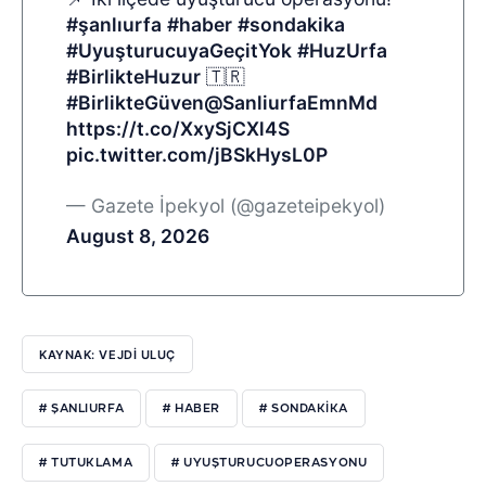
#şanlıurfa
#haber
#sondakika
#UyuşturucuyaGeçitYok
#HuzUrfa
#BirlikteHuzur
🇹🇷
#BirlikteGüven
@SanliurfaEmnMd
https://t.co/XxySjCXl4S
pic.twitter.com/jBSkHysL0P
— Gazete İpekyol (@gazeteipekyol)
August 8, 2026
KAYNAK: VEJDI ULUÇ
# ŞANLIURFA
# HABER
# SONDAKIKA
# TUTUKLAMA
# UYUŞTURUCUOPERASYONU