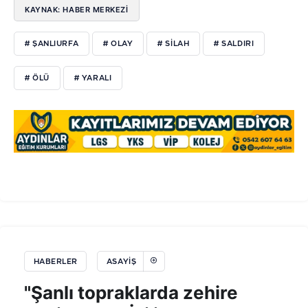
KAYNAK: HABER MERKEZİ
# ŞANLIURFA
# OLAY
# SİLAH
# SALDIRI
# ÖLÜ
# YARALI
HABERLER
ASAYIŞ
"Şanlı topraklarda zehire