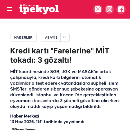
Şanlıurfa’da jandarma ekipleri peşini bırakmadı:
Firari hükümlü yakalandı
HABERLER
ASAYIŞ
Kredi kartı "Farelerine" MİT
tokadı: 3 gözaltı!
MİT koordinesinde SGB, JGK ve MASAK’ın ortak
çalışmasıyla, kredi kartı bilgilerini otomatik
yazılımlarla test ederek vatandaşlara şüpheli işlem
SMS’leri gönderen siber suç şebekesine operasyon
düzenlendi. İstanbul ve Kocaeli’de gerçekleştirilen
eş zamanlı baskınlarda 3 şüpheli gözaltına alınırken,
olayda maddi kayıp yaşanmadığı bildirildi.
Haber Merkezi
13 Haz 2026, 11:11
tarihinde yayınlandı