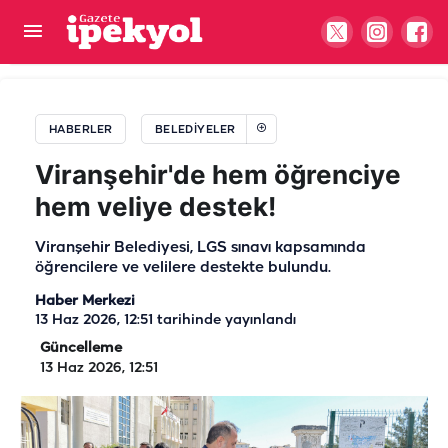
Karaköprü'de bisiklet yolu çalışmaları devam
ediyor
HABERLER
BELEDIYELER
Viranşehir'de hem öğrenciye
hem veliye destek!
Viranşehir Belediyesi, LGS sınavı kapsamında
öğrencilere ve velilere destekte bulundu.
Haber Merkezi
13 Haz 2026, 12:51
tarihinde yayınlandı
Güncelleme
13 Haz 2026, 12:51