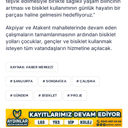
teşvik edilmesiyle birlikte sağlıklı yaşam bilincinin
artması ve bisiklet kullanımının günlük hayatın bir
parçası haline gelmesini hedefliyoruz.”
Akpiyar ve Atakent mahallelerinde devam eden
çalışmaların tamamlanmasının ardından bisiklet
yolları çocuklar, gençler ve bisiklet kullanmak
isteyen tüm vatandaşların hizmetine açılacak.
KAYNAK: HABER MERKEZİ
# ŞANLIURFA
# SONDAKIKA
# ÇALIŞMA
# GÜNDEM
# BISIKLET
# PROJE