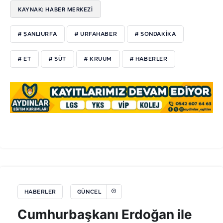
KAYNAK: HABER MERKEZI
# ŞANLIURFA
# URFAHABER
# SONDAKIKA
# ET
# SÜT
# KRUUM
# HABERLER
HABERLER
GÜNCEL
Cumhurbaşkanı Erdoğan ile