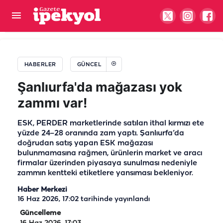
Cumhurbaşkanı Erdoğan ile Bahçeli ile bir araya
geldi
HABERLER
GÜNCEL
Şanlıurfa'da mağazası yok
zammı var!
ESK, PERDER marketlerinde satılan ithal kırmızı ete
yüzde 24–28 oranında zam yaptı. Şanlıurfa’da
doğrudan satış yapan ESK mağazası
bulunmamasına rağmen, ürünlerin market ve aracı
firmalar üzerinden piyasaya sunulması nedeniyle
zammın kentteki etiketlere yansıması bekleniyor.
Haber Merkezi
16 Haz 2026, 17:02
tarihinde yayınlandı
Güncelleme