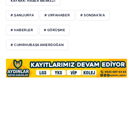
KAYNAK: HABER MERKEZI
# ŞANLIURFA
# URFAHABER
# SONDAKIKA
# HABERLER
# GÖRÜŞME
# CUMRHUBAŞKANIERDOĞAN