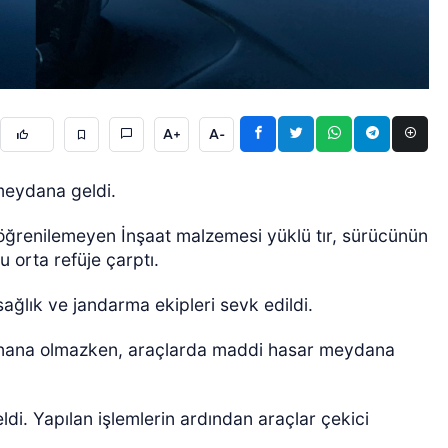
A+
A-
ÖZEL HABER
 meydana geldi.
öğrenilemeyen İnşaat malzemesi yüklü tır, sürücünün
 orta refüje çarptı.
sağlık ve jandarma ekipleri sevk edildi.
anana olmazken, araçlarda maddi hasar meydana
eldi. Yapılan işlemlerin ardından araçlar çekici