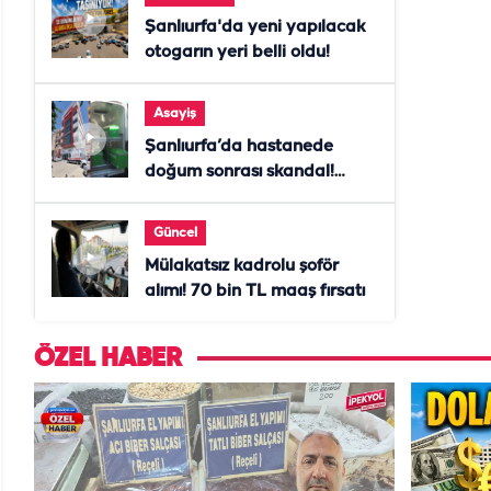
Şanlıurfa'da yeni yapılacak
otogarın yeri belli oldu!
Asayiş
Şanlıurfa’da hastanede
doğum sonrası skandal!
Anne öldü, doktor tutuklandı
Güncel
Mülakatsız kadrolu şoför
alımı! 70 bin TL maaş fırsatı
ÖZEL HABER