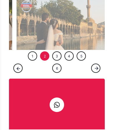
ÖZEL HABE
1
2
3
4
5
ÖZEL HABER
6
Şanlıurfalı çiftlerin paha biçilemez tarihi
şansı!
Haber Gönder