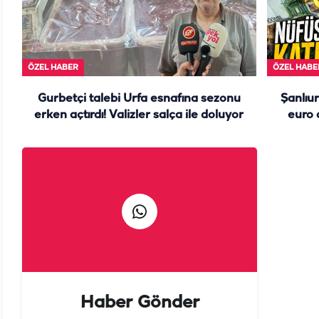
ÖZEL HABER
ÖZEL HABE
Gurbetçi talebi Urfa esnafına sezonu
Şanlıur
erken açtırdı! Valizler salça ile doluyor
euro 
Haber Gönder