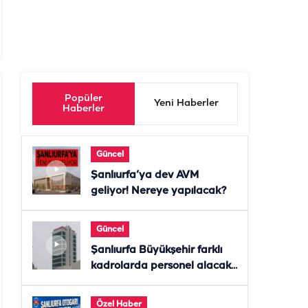
Popüler
Yeni Haberler
Haberler
Güncel
Şanlıurfa’ya dev AVM
geliyor! Nereye yapılacak?
Güncel
Şanlıurfa Büyükşehir farklı
kadrolarda personel alacak!
Başvurular başladı
Özel Haber