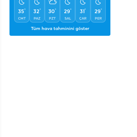
CMT
PAZ
PZT
SAL
ÇAR
PER
Tüm hava tahminini göster