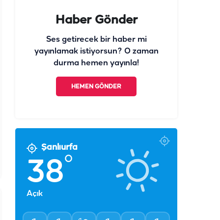
Ses getirecek bir haber mi
yayınlamak istiyorsun? O zaman
durma hemen yayınla!
HEMEN GÖNDER
Şanlıurfa
°
38
Açık
°
°
°
°
°
°
35
32
30
29
31
29