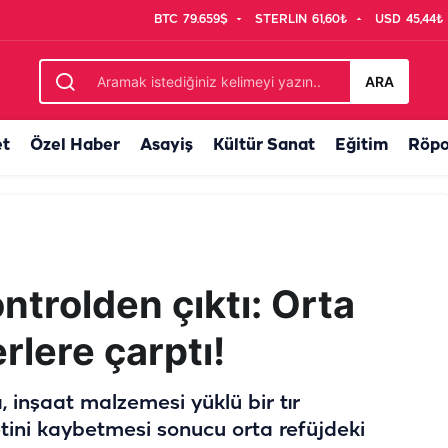
BTC
79.659$
STERLIN
61,60₺
USD
45,44₺
ı var
ARA
et
Özel Haber
Asayiş
Kültür Sanat
Eğitim
Röpo
ontrolden çıktı: Orta
erlere çarptı!
 inşaat malzemesi yüklü bir tır
tini kaybetmesi sonucu orta refüjdeki