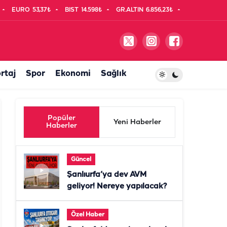
EURO
53,37₺
BIST
14.598₺
GR.ALTIN
6.856,23₺
rtaj
Spor
Ekonomi
Sağlık
Popüler
Yeni Haberler
Haberler
Güncel
Şanlıurfa’ya dev AVM
geliyor! Nereye yapılacak?
Özel Haber