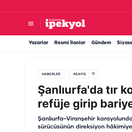
Şanlıurfa’da taşlı sopalı kavga: Çok sayıda yaral
Yazarlar
Resmi İlanlar
Gündem
Siyas
HABERLER
ASAYIŞ
Şanlıurfa'da tır k
refüje girip bariy
Şanlıurfa–Viranşehir karayolunda,
sürücüsünün direksiyon hâkimiye