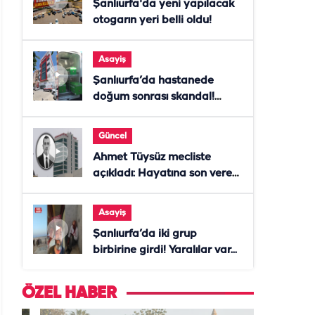
Şanlıurfa'da yeni yapılacak
otogarın yeri belli oldu!
Asayiş
Şanlıurfa’da hastanede
doğum sonrası skandal!
Anne öldü, doktor tutuklandı
Güncel
Ahmet Tüysüz mecliste
açıkladı: Hayatına son veren
daire başkanı "İsteselerdi
ölmezdim" notunu bıraktı
Asayiş
Şanlıurfa’da iki grup
birbirine girdi! Yaralılar var...
ÖZEL HABER