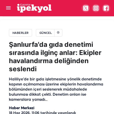
Halef oyuncuları Fatih Altaylı'ya konuştu: "Bu
kadar Urfalı olabileceğimizi düşünmedik"
HABERLER
GÜNCEL
Şanlıurfa'da gıda denetimi
sırasında ilginç anlar: Ekipler
havalandırma deliğinden
seslendi
Haliliye’de bir gıda işletmesine yönelik denetimde
kapının açılmaması üzerine ekiplerin havalandırma
bölümünden içeri seslenerek müdahalede
bulunması dikkat çekti. Denetim anları ise
kameralara yansıdı…
Haber Merkezi
18 Haz 2026, 11:06
tarihinde yayınlandı