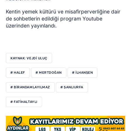
Kentin yemek kültürü ve misafirperverliğine dair
de sohbetlerin edildiği program Youtube
üzerinden yayınlandı.
KAYNAK: VEJDI ULUÇ
# HALEF
# MERTDOĞAN
# ILHANŞEN
# BIRANDAMLAYILMAZ
# ŞANLIURFA
# FATIHALTAYLI