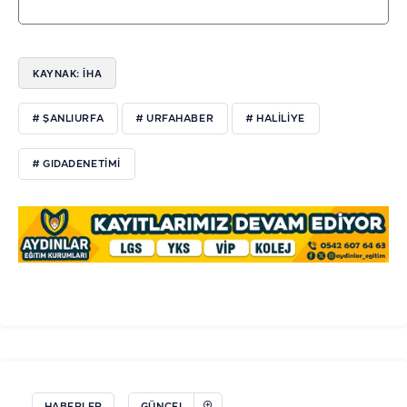
KAYNAK: İHA
# ŞANLIURFA
# URFAHABER
# HALİLİYE
# GIDADENETİMİ
HABERLER
GÜNCEL