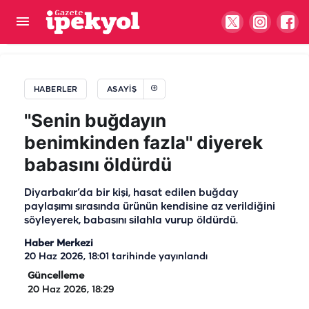
Tur gezisi hastanede bitti: 12 turist Şanlıurfa’da
tedavi altına alındı
HABERLER
ASAYIŞ
''Senin buğdayın
benimkinden fazla'' diyerek
babasını öldürdü
Diyarbakır’da bir kişi, hasat edilen buğday
paylaşımı sırasında ürünün kendisine az verildiğini
söyleyerek, babasını silahla vurup öldürdü.
Haber Merkezi
20 Haz 2026, 18:01
tarihinde yayınlandı
Güncelleme
20 Haz 2026, 18:29