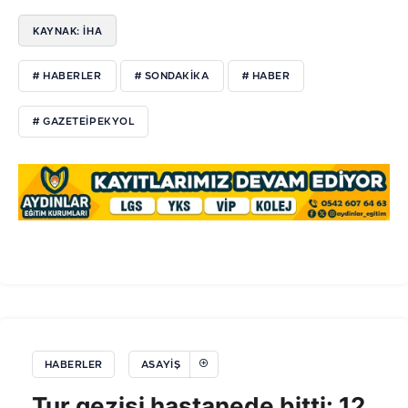
KAYNAK: İHA
# HABERLER
# SONDAKIKA
# HABER
# GAZETEIPEKYOL
HABERLER
ASAYIŞ
Tur gezisi hastanede bitti: 12