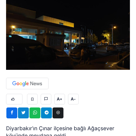
A+
A-
Diyarbakır’ın Çınar ilçesine bağlı Ağaçsever
köyünde meydana geldi.