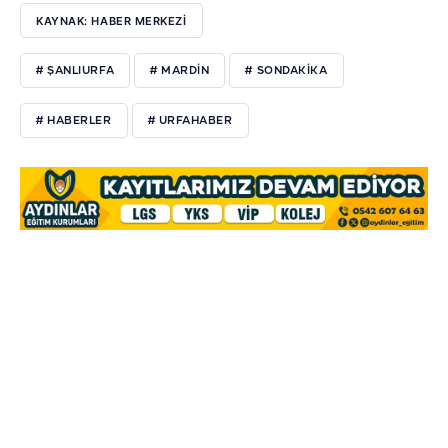
KAYNAK: HABER MERKEZI
# ŞANLIURFA
# MARDIN
# SONDAKIKA
# HABERLER
# URFAHABER