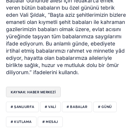
Babalar Gününde ailesi için fedakarca emek
veren bütün babaların bu özel gününü tebrik
eden Vali Şıldak, “Başta aziz şehitlerimizin bizlere
emaneti olan kıymetli şehit babaları ile kahraman
gazilerimizin babaları olmak üzere, evlat acısını
yüreğinde taşıyan tüm babalarımıza saygılarımı
ifade ediyorum. Bu anlamlı günde, ebediyete
irtihal etmiş babalarımızı rahmet ve minnetle yâd
ediyor, hayatta olan babalarımıza aileleriyle
birlikte sağlık, huzur ve mutluluk dolu bir ömür
diliyorum.” ifadelerini kullandı.
KAYNAK: HABER MERKEZİ
# ŞANLIURFA
# VALİ
# BABALAR
# GÜNÜ
# KUTLAMA
# MESAJ